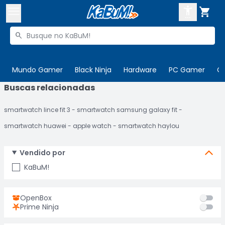



Buscar produtos


Enviar para:
Digite o CEP
Mundo Gamer
Black Ninja
Hardware
PC Gamer
C
Buscas relacionadas

Olá. Acesse sua conta
smartwatch lince fit 3
smartwatch samsung galaxy fit
ENTRE

Departamentos
smartwatch huawei
apple watch
smartwatch haylou
CADASTRE-SE
Cupons

Vendido por
Mais Vendidos

KaBuM!
Ativar tradutor em libras

OpenBox
Prime Ninja