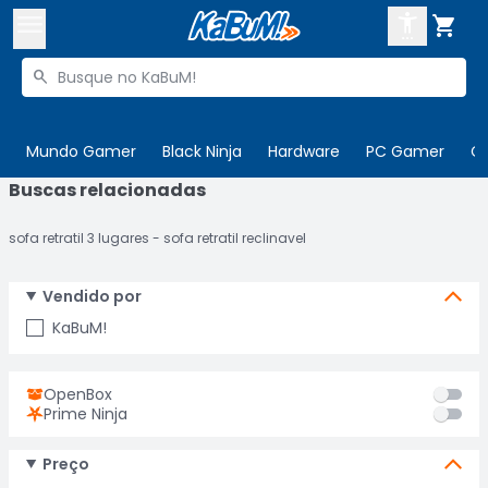



Buscar produtos


Enviar para:
Digite o CEP
Mundo Gamer
Black Ninja
Hardware
PC Gamer
C
Buscas relacionadas

Olá. Acesse sua conta
sofa retratil 3 lugares
sofa retratil reclinavel
ENTRE

Departamentos
CADASTRE-SE
Vendido por
Cupons

KaBuM!
Mais Vendidos

Ativar tradutor em libras
OpenBox

Prime Ninja
Preço