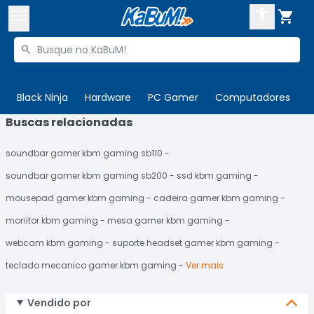



Buscar produtos


Enviar para:
Digite o CEP
Black Ninja
Hardware
PC Gamer
Computadores
P
Buscas relacionadas

Olá. Acesse sua conta
soundbar gamer kbm gaming sb110
ENTRE

Departamentos
soundbar gamer kbm gaming sb200
ssd kbm gaming
CADASTRE-SE
Cupons

mousepad gamer kbm gaming
cadeira gamer kbm gaming
monitor kbm gaming
mesa gamer kbm gaming
Mais Vendidos

webcam kbm gaming
suporte headset gamer kbm gaming
Ativar tradutor em libras

teclado mecanico gamer kbm gaming
Ver mais
Vendido por