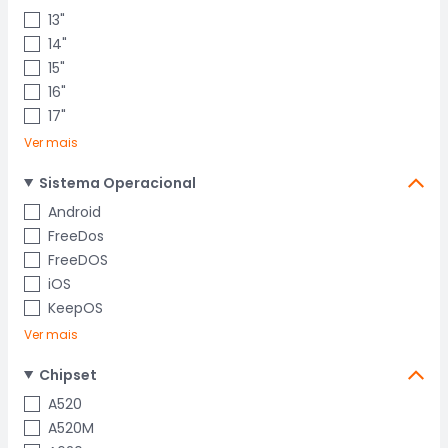
13"
14"
15"
16"
17"
Ver mais
Sistema Operacional
Android
FreeDos
FreeDOS
iOS
KeepOS
Ver mais
Chipset
A520
A520M