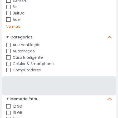
3GREEN
5+
8BitDo
Acer
Ver mais
Categorias
Ar e Ventilação
Automação
Casa Inteligente
Celular & Smartphone
Computadores
Memoria Ram
12 GB
16 GB