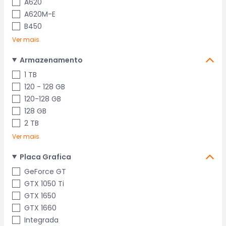
A620
A620M-E
B450
Ver mais
Armazenamento
1 TB
120 - 128 GB
120-128 GB
128 GB
2 TB
Ver mais
Placa Grafica
GeForce GT
GTX 1050 Ti
GTX 1650
GTX 1660
Integrada