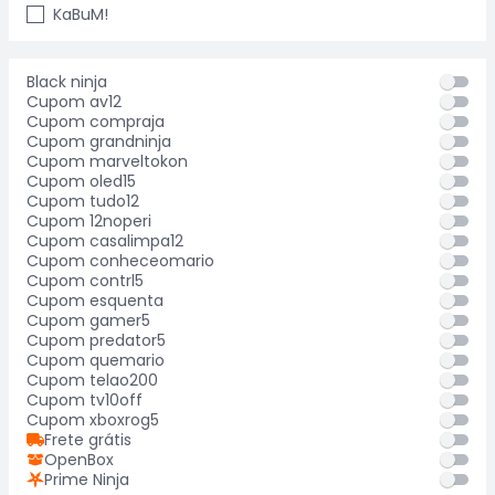
KaBuM!
Black ninja
Cupom av12
Cupom compraja
Cupom grandninja
Cupom marveltokon
Cupom oled15
Cupom tudo12
Cupom 12noperi
Cupom casalimpa12
Cupom conheceomario
Cupom contrl5
Cupom esquenta
Cupom gamer5
Cupom predator5
Cupom quemario
Cupom telao200
Cupom tv10off
Cupom xboxrog5
Frete grátis
OpenBox
Prime Ninja