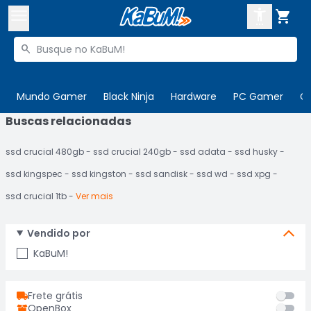



Buscar produtos


Enviar para:
Digite o CEP
Mundo Gamer
Black Ninja
Hardware
PC Gamer
C
Buscas relacionadas

Olá. Acesse sua conta
ssd crucial 480gb
ssd crucial 240gb
ssd adata
ssd husky
ENTRE

Departamentos
ssd kingspec
ssd kingston
ssd sandisk
ssd wd
ssd xpg
CADASTRE-SE
Cupons

ssd crucial 1tb
Ver mais
Mais Vendidos

Vendido por
Ativar tradutor em libras

KaBuM!
Frete grátis
OpenBox