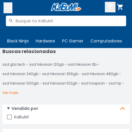



Buscar produtos


Enviar para:
Digite o CEP
Black Ninja
Hardware
PC Gamer
Computadores
P
Buscas relacionadas

Olá. Acesse sua conta
ssd gta tech
ssd hikvision 120gb
ssd hikvision 1tb
ENTRE

Departamentos
ssd hikvision 240gb
ssd hikvision 256gb
ssd hikvision 480gb
CADASTRE-SE
Cupons

ssd hikvision 500gb
ssd hikvision 512gb
ssd hoopson
ssd hp
Ver mais
Mais Vendidos

Ativar tradutor em libras

Vendido por
KaBuM!