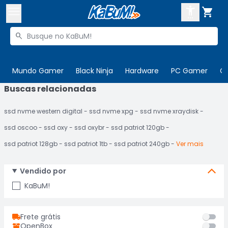



Buscar produtos


Enviar para:
Digite o CEP
Mundo Gamer
Black Ninja
Hardware
PC Gamer
C
Buscas relacionadas

Olá. Acesse sua conta
ssd nvme western digital
ssd nvme xpg
ssd nvme xraydisk
ENTRE

Departamentos
ssd oscoo
ssd oxy
ssd oxybr
ssd patriot 120gb
CADASTRE-SE
Cupons

ssd patriot 128gb
ssd patriot 1tb
ssd patriot 240gb
Ver mais
Mais Vendidos

Vendido por
Ativar tradutor em libras

KaBuM!
Frete grátis
OpenBox