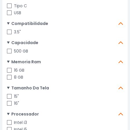
Tipo C
USB
Compatibilidade
3.5"
Capacidade
500 GB
Memoria Ram
16 GB
8 GB
Tamanho Da Tela
15"
16"
Processador
Intel i3
Intel i5