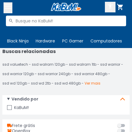



Buscar produtos


Enviar para:
Digite o CEP
Black Ninja
Hardware
PC Gamer
Computadores
P
Buscas relacionadas

Olá. Acesse sua conta
ssd valuetech
ssd walram 120gb
ssd walram 1tb
ssd warrior
ENTRE

Departamentos
ssd warrior 120gb
ssd warrior 240gb
ssd warrior 480gb
CADASTRE-SE
Cupons

ssd wd 120gb
ssd wd 2tb
ssd wd 480gb
Ver mais
Mais Vendidos

Vendido por
Ativar tradutor em libras

KaBuM!
Frete grátis
OpenBox