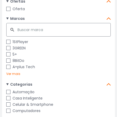
Ofertas
Oferta
Marcas
1StPlayer
3GREEN
5+
8BitDo
A+plus Tech
Ver mais
Categorias
Automação
Casa Inteligente
Celular & Smartphone
Computadores