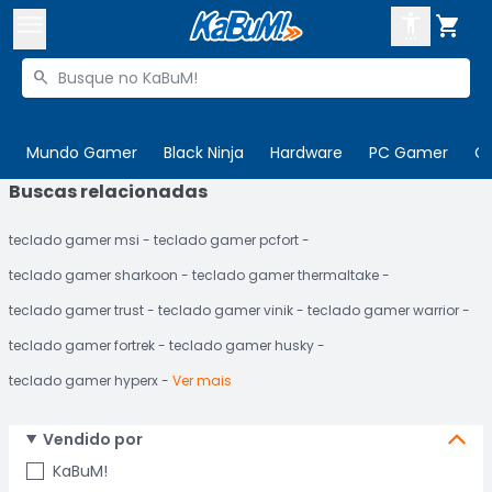



Buscar produtos


Enviar para:
Digite o CEP
Mundo Gamer
Black Ninja
Hardware
PC Gamer
C
Buscas relacionadas

Olá. Acesse sua conta
teclado gamer msi
teclado gamer pcfort
ENTRE

Departamentos
teclado gamer sharkoon
teclado gamer thermaltake
CADASTRE-SE
Cupons

teclado gamer trust
teclado gamer vinik
teclado gamer warrior
teclado gamer fortrek
teclado gamer husky
Mais Vendidos

teclado gamer hyperx
Ver mais
Ativar tradutor em libras

Vendido por
KaBuM!