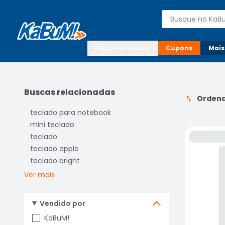
Enviar para:

Buscar produto
Digite o CEP

Departamentos
Cupons
Mais
Buscas relacionadas
Ordena
teclado para notebook
mini teclado
teclado
teclado apple
teclado bright
Ver mais
Vendido por
KaBuM!