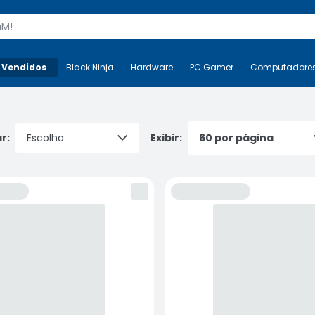
s
 Vendidos
Mais-v-
Black Ninja
Black Ninja
Hardware
Hardware
PC Gamer
PC Gamer
Computadore
Co
r:
Exibir: