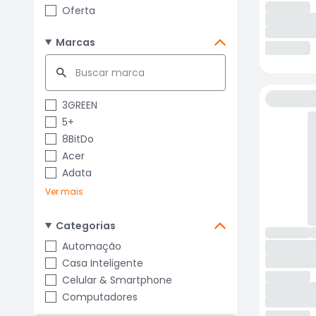
Oferta
Marcas
3GREEN
5+
8BitDo
Acer
Adata
Ver mais
Categorias
Automação
Casa Inteligente
Celular & Smartphone
Computadores