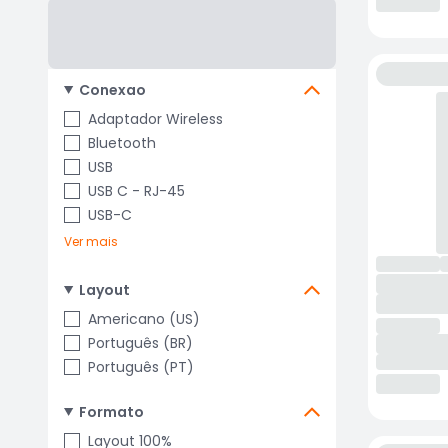
Conexao
Adaptador Wireless
Bluetooth
USB
USB C - RJ-45
USB-C
Ver mais
Layout
Americano (US)
Português (BR)
Português (PT)
Formato
Layout 100%