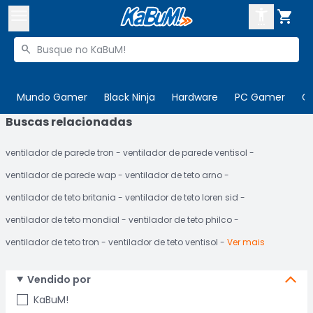



Buscar produtos


Enviar para:
Digite o CEP
Mundo Gamer
Black Ninja
Hardware
PC Gamer
C
Buscas relacionadas

Olá. Acesse sua conta
ventilador de parede tron
ventilador de parede ventisol
ENTRE

Departamentos
ventilador de parede wap
ventilador de teto arno
CADASTRE-SE
Cupons

ventilador de teto britania
ventilador de teto loren sid
ventilador de teto mondial
ventilador de teto philco
Mais Vendidos

ventilador de teto tron
ventilador de teto ventisol
Ver mais
Ativar tradutor em libras

Vendido por
KaBuM!