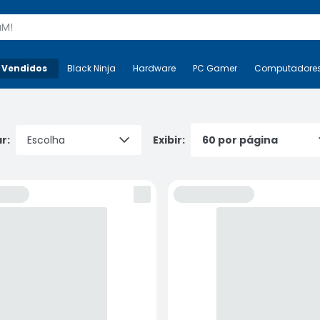
s
 Vendidos
Mais-v-
Black Ninja
Black Ninja
Hardware
Hardware
PC Gamer
PC Gamer
Computadore
Co
r:
Exibir: