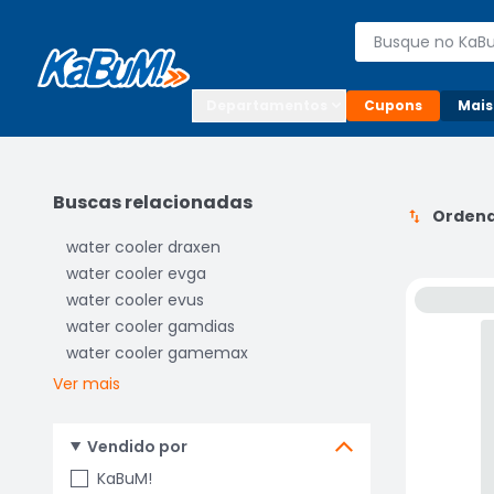
Enviar para:

Buscar produto
Digite o CEP

Departamentos
Cupons
Mais
Buscas relacionadas
Ordena
water cooler draxen
water cooler evga
water cooler evus
water cooler gamdias
water cooler gamemax
Ver mais
Vendido por
KaBuM!