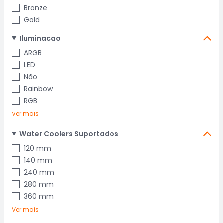
Bronze
Gold
Iluminacao
ARGB
LED
Não
Rainbow
RGB
Ver mais
Water Coolers Suportados
120 mm
140 mm
240 mm
280 mm
360 mm
Ver mais