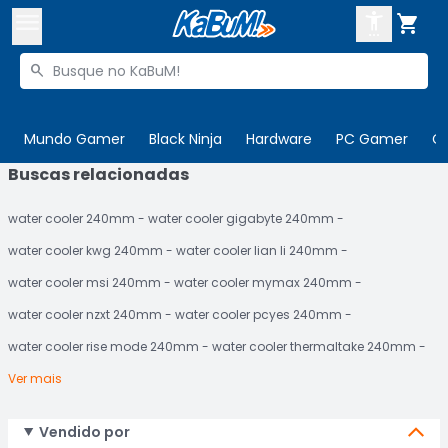



Buscar produtos


Enviar para:
Digite o CEP
Mundo Gamer
Black Ninja
Hardware
PC Gamer
C
Buscas relacionadas

Olá. Acesse sua conta
water cooler 240mm
water cooler gigabyte 240mm
ENTRE

Departamentos
water cooler kwg 240mm
water cooler lian li 240mm
CADASTRE-SE
Cupons

water cooler msi 240mm
water cooler mymax 240mm
water cooler nzxt 240mm
water cooler pcyes 240mm
Mais Vendidos

water cooler rise mode 240mm
water cooler thermaltake 240mm
Ativar tradutor em libras

Ver mais
Vendido por