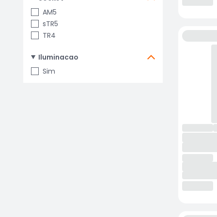
AM5
sTR5
TR4
Iluminacao
Sim