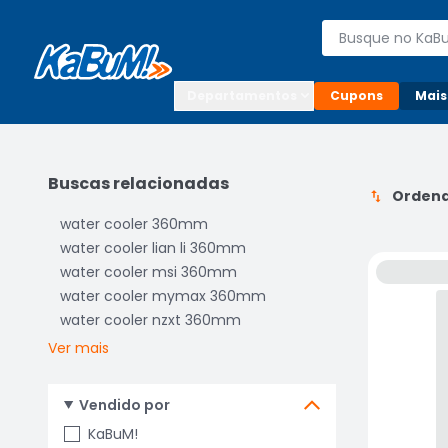
Enviar para:

Buscar produto
Digite o CEP

Departamentos
Cupons
Mais
Buscas relacionadas
Ordena
water cooler 360mm
water cooler lian li 360mm
water cooler msi 360mm
water cooler mymax 360mm
water cooler nzxt 360mm
Ver mais
Vendido por
KaBuM!