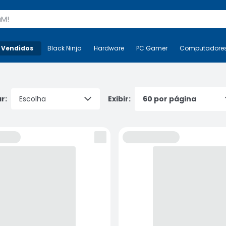
s
 Vendidos
Mais-v-
Black Ninja
Black Ninja
Hardware
Hardware
PC Gamer
PC Gamer
Computadore
Co
r:
Exibir: