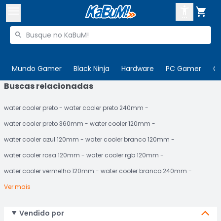



Buscar produtos


Enviar para:
Digite o CEP
Mundo Gamer
Black Ninja
Hardware
PC Gamer
C
Buscas relacionadas

Olá. Acesse sua conta
water cooler preto
water cooler preto 240mm
ENTRE

Departamentos
water cooler preto 360mm
water cooler 120mm
CADASTRE-SE
Cupons

water cooler azul 120mm
water cooler branco 120mm
water cooler rosa 120mm
water cooler rgb 120mm
Mais Vendidos

water cooler vermelho 120mm
water cooler branco 240mm
Ativar tradutor em libras

Ver mais
Vendido por