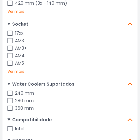
420 mm (3x - 140 mm)
Ver mais
Socket
17xx
AM3
AM3+
AM4
AM5
Ver mais
Water Coolers Suportados
240 mm
280 mm
360 mm
Compatibilidade
Intel