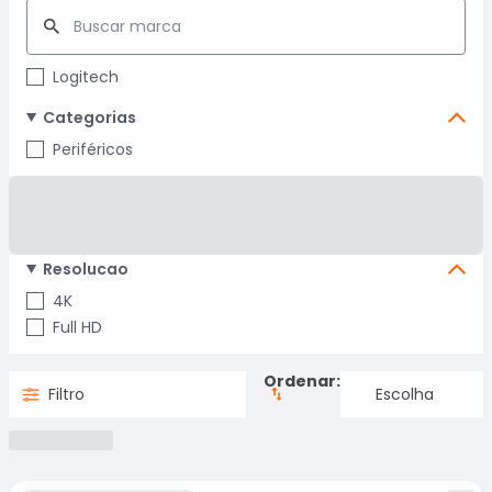
Logitech
Categorias
Periféricos
Resolucao
4K
Full HD
Ordenar:
Filtro