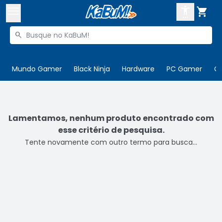



Buscar produtos


Enviar para:
Digite o CEP
Mundo Gamer
Black Ninja
Hardware
PC Gamer
C

Olá. Acesse sua conta
ENTRE

Departamentos
Lamentamos, nenhum produto encontrado com
esse critério de pesquisa.
CADASTRE-SE
Cupons

Tente novamente com outro termo para busca...
Mais Vendidos

Ativar tradutor em libras
