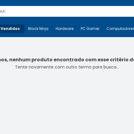
s
 Vendidos
Mais-v-
Black Ninja
Black Ninja
Hardware
Hardware
PC Gamer
PC Gamer
Computadore
Co
s, nenhum produto encontrado com esse critério de
Tente novamente com outro termo para busca...