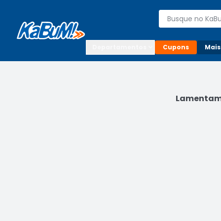
Enviar para:

Buscar produto
Digite o CEP

Departamentos
Cupons
Mais
Lamentamo