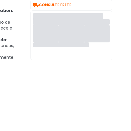

CONSULTE FRETE
ation:
ão de
hece e
da:
undos,
lmente.