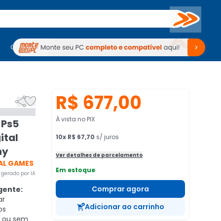
Buscar
PC Gamer
Computadores
Computadores
Periféricos
Periféricos
TV
Venda no KaBuM!
TV
Venda no KaBuM!
R$ 677,00


À vista no PIX
 Ps5
ital
10
x
R$ 67,70
s/ juros
ny
Ver detalhes de parcelamento
AL GAMES
Em estoque
gerado por IA
Comprar agora
gente:
ar
Adicionar ao carrinho
os
m ou sem