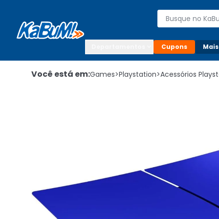
Enviar para:

Buscar produto
Digite o CEP

Departamentos
Cupons
Mais
Você está em:
Games
>
Playstation
>
Acessórios Playst