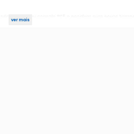
originais do seu console PS5 e encaixar suas novas tamp
ver mais