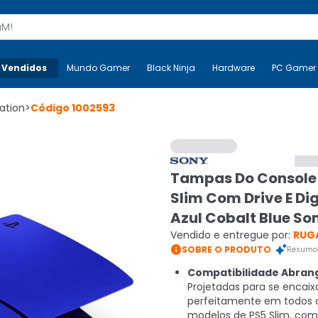
s
 Vendidos
Mais-v-
Mundo Gamer
Mundo Gamer
Black Ninja
Black Ninja
Hardware
Hardware
PC Gamer
ation
>
Código
1002593
Tampas Do Console
Slim Com Drive E Dig
Azul Cobalt Blue So
Vendido e entregue por:
RUG

SOBRE O PRODUTO
Resumo 
Compatibilidade Abran
Projetadas para se encaix
perfeitamente em todos 
modelos de PS5 Slim, co