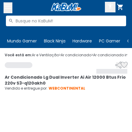



Buscar produtos


Enviar para:
Digite o CEP
Mundo Gamer
Black Ninja
Hardware
PC Gamer
C

Olá. Acesse sua conta
Você está em:
Ar e Ventilação
>
Ar condicionado
>
Ar condicionado inve


ENTRE

Departamentos
Ar Condicionado Lg Dual Inverter Ai Air 12000 Btus Frio
CADASTRE-SE
Cupons

220v S3-q120akh0
Vendido e entregue por:
WEBCONTINENTAL
Mais Vendidos

Ativar tradutor em libras
