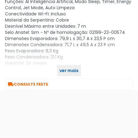
Funções: AI Inteligência Artifical, Modo Sleep, Timer, Energy
Control, Jet Mode, Auto Limpeza
Conectividade Wi-Fi: Incluso
Material da Serpentina: Cobre
Desnível Máximo entre Unidades: 7 m
Selo Anatel: Sim - Nº de homologação: 02199-23-00574
Dimensões Evaporadora: 79,9 L x 30,7 A x 23,5 P cm
Dimensões Condensadora: 71,7 L x 49,5 A x 23 P cm
Peso Evaporadora: 9,3 Kg
Peso Condensadora: 21,1 Kg
Garantia: 24 meses
OBS: Kit de instalação não incluso. A instalação deve ser
ver mais
realizada por técnico especializado.

CONSULTE FRETE