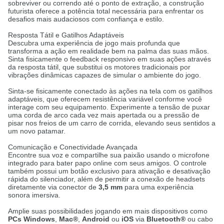
sobreviver ou correndo até o ponto de extração, a construção
futurista oferece a potência total necessária para enfrentar os
desafios mais audaciosos com confiança e estilo
.
Resposta Tátil e Gatilhos Adaptáveis
Descubra uma experiência de jogo mais profunda que
transforma a ação em realidade bem na palma das suas mãos
.
Sinta fisicamente o feedback responsivo em suas ações através
da resposta tátil, que substitui os motores tradicionais por
vibrações dinâmicas capazes de simular o ambiente do jogo
.
Sinta-se fisicamente conectado às ações na tela com os gatilhos
adaptáveis, que oferecem resistência variável conforme você
interage com seu equipamento
.
Experimente a tensão de puxar
uma corda de arco cada vez mais apertada ou a pressão de
pisar nos freios de um carro de corrida, elevando seus sentidos a
um novo patamar
.
Comunicação e Conectividade Avançada
Encontre sua voz e compartilhe sua paixão usando o microfone
integrado para bater papo online com seus amigos
.
O controle
também possui um botão exclusivo para ativação e desativação
rápida do silenciador, além de permitir a conexão de headsets
diretamente via conector de
3,5 mm
para uma experiência
sonora imersiva
.
Amplie suas possibilidades jogando em mais dispositivos como
PCs Windows
,
Mac®
,
Android
ou
iOS
via
Bluetooth®
ou cabo