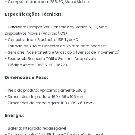
- Compatibilidade com PS5, PC, Mac e Mobile
Especificações Técnicas:
- Hardware Compatível: Console PlayStation 5, PC, Mac,
Dispositivos Móveis (Android/iOS)
- Conectividade: Bluetooth, USB Type-C
- Entrada de Áudio: Conector de 3,5 mm para headset
- Sensores: Acelerômetro e Giroscópio (Sensor de movimento)
- Feedback: Resposta Tátil e Gatilhos Adaptáveis
- Código Anatel: 08316-20-06223
Dimensões e Peso:
- Peso do produto: Aproximadamente 280 g
- Dimensões do produto: 160 x 66 x 106 mm
- Dimensões da embalagem: 188 x 189 x 69 mm
Energia:
- Bateria: Integrada recarregável
- Carregamento: Via USB Type-C (cabo não incluso)