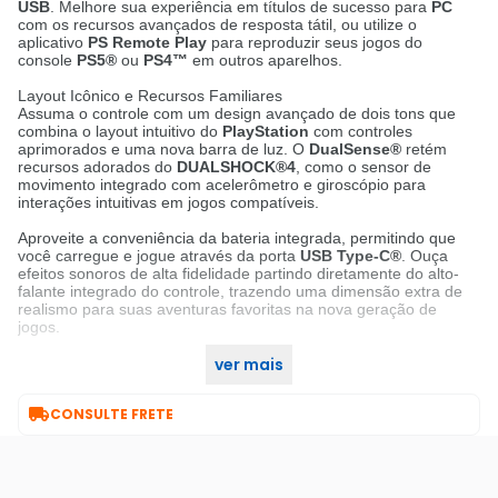
USB
.
Melhore sua experiência em títulos de sucesso para
PC
com os recursos avançados de resposta tátil, ou utilize o
aplicativo
PS Remote Play
para reproduzir seus jogos do
console
PS5®
ou
PS4™
em outros aparelhos
.
Layout Icônico e Recursos Familiares
Assuma o controle com um design avançado de dois tons que
combina o layout intuitivo do
PlayStation
com controles
aprimorados e uma nova barra de luz
.
O
DualSense®
retém
recursos adorados do
DUALSHOCK®4
, como o sensor de
movimento integrado com acelerômetro e giroscópio para
interações intuitivas em jogos compatíveis
.
Aproveite a conveniência da bateria integrada, permitindo que
você carregue e jogue através da porta
USB Type-C®
.
Ouça
efeitos sonoros de alta fidelidade partindo diretamente do alto-
falante integrado do controle, trazendo uma dimensão extra de
realismo para suas aventuras favoritas na nova geração de
jogos
.
ver mais
Garanta já o seu no KaBuM!

CONSULTE FRETE