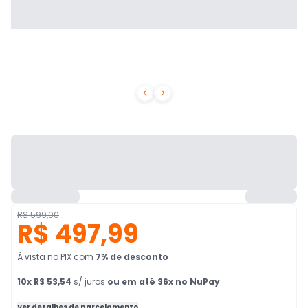


R$ 599,00
R$ 497,99
À vista no PIX
com
7
% de desconto
10
x
R$ 53,54
s/ juros
ou em até 36x no NuPay
Ver detalhes de parcelamento