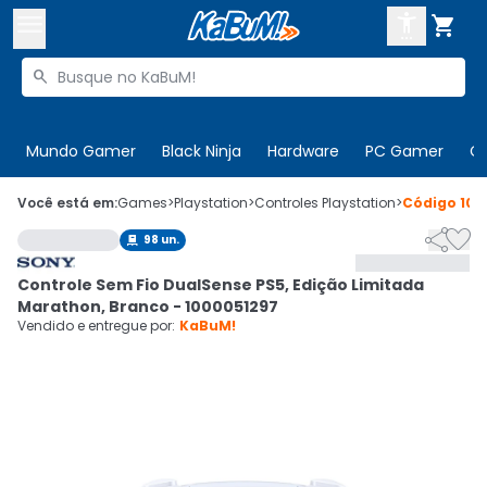



Buscar produtos


Enviar para:
Digite o CEP
Mundo Gamer
Black Ninja
Hardware
PC Gamer
C

Olá. Acesse sua conta
Você está em:
Games
>
Playstation
>
Controles Playstation
>
Código
100


98
un.

ENTRE

Departamentos
Controle Sem Fio DualSense PS5, Edição Limitada
CADASTRE-SE
Cupons

Marathon, Branco - 1000051297
Vendido e entregue por:
KaBuM!
Mais Vendidos

Ativar tradutor em libras
