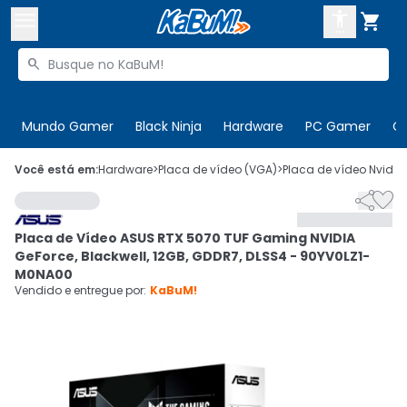



Buscar produtos


Enviar para:
Digite o CEP
Mundo Gamer
Black Ninja
Hardware
PC Gamer
C

Olá. Acesse sua conta
Você está em:
Hardware
>
Placa de vídeo (VGA)
>
Placa de vídeo Nvidia


ENTRE

Departamentos
Placa de Vídeo ASUS RTX 5070 TUF Gaming NVIDIA
CADASTRE-SE
Cupons

GeForce, Blackwell, 12GB, GDDR7, DLSS4 - 90YV0LZ1-
M0NA00
Mais Vendidos

Vendido e entregue por:
KaBuM!
Ativar tradutor em libras
