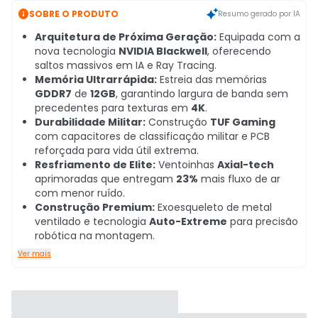

SOBRE O PRODUTO
Resumo gerado por IA
Arquitetura de Próxima Geração:
Equipada com a
nova tecnologia
NVIDIA Blackwell
, oferecendo
saltos massivos em IA e Ray Tracing.
Memória Ultrarrápida:
Estreia das memórias
GDDR7
de
12GB
, garantindo largura de banda sem
precedentes para texturas em
4K
.
Durabilidade Militar:
Construção
TUF Gaming
com capacitores de classificação militar e PCB
reforçada para vida útil extrema.
Resfriamento de Elite:
Ventoinhas
Axial-tech
aprimoradas que entregam
23%
mais fluxo de ar
com menor ruído.
Construção Premium:
Exoesqueleto de metal
ventilado e tecnologia
Auto-Extreme
para precisão
robótica na montagem.
Ver mais