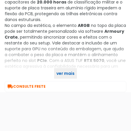
capacitores de
20.000 horas
de classificação militar e o
suporte de placa traseira em alumínio rígido impedem a
flexão da PCB, protegendo as trilhas eletrônicas contra
danos estruturais.
No campo da estética, o elemento
ARGB
no topo da placa
pode ser totalmente personalizado via software
Armoury
Crate
, permitindo sincronizar cores e efeitos com o
restante do seu setup. Vale destacar a inclusão de um
suporte para GPU no conteúdo da embalagem, que ajuda
a combater o peso da placa e mantém o alinhamento
perfeito no slot
PCIe
. Com a ASUS TUF
RTX 5070
, você une
estética agressiva à confiabilidade necessária para um
investimento de longo prazo.
ver mais
Garanta já a sua no KaBuM!

CONSULTE FRETE