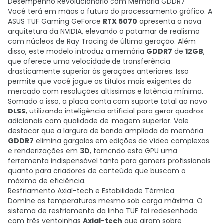
Desempenho Revolucionário com Memória GDDR7
Você terá em mãos o futuro do processamento gráfico. A
ASUS TUF Gaming GeForce
RTX 5070
apresenta a nova
arquitetura da NVIDIA, elevando o patamar de realismo
com núcleos de Ray Tracing de última geração. Além
disso, este modelo introduz a memória
GDDR7
de
12GB
,
que oferece uma velocidade de transferência
drasticamente superior às gerações anteriores. Isso
permite que você jogue os títulos mais exigentes do
mercado com resoluções altíssimas e latência mínima.
Somado a isso, a placa conta com suporte total ao novo
DLSS
, utilizando inteligência artificial para gerar quadros
adicionais com qualidade de imagem superior. Vale
destacar que a largura de banda ampliada da memória
GDDR7
elimina gargalos em edições de vídeo complexas
e renderizações em
3D
, tornando esta GPU uma
ferramenta indispensável tanto para gamers profissionais
quanto para criadores de conteúdo que buscam o
máximo de eficiência.
Resfriamento Axial-tech e Estabilidade Térmica
Domine as temperaturas mesmo sob carga máxima. O
sistema de resfriamento da linha TUF foi redesenhado
com três ventoinhas
Axial-tech
que giram sobre