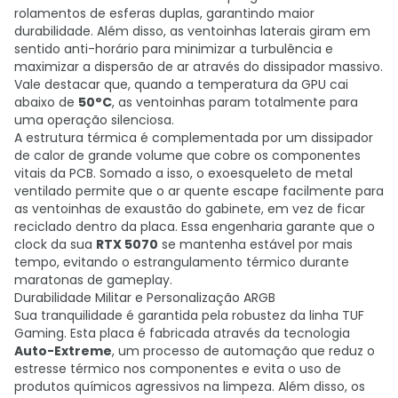
rolamentos de esferas duplas, garantindo maior
durabilidade. Além disso, as ventoinhas laterais giram em
sentido anti-horário para minimizar a turbulência e
maximizar a dispersão de ar através do dissipador massivo.
Vale destacar que, quando a temperatura da GPU cai
abaixo de
50°C
, as ventoinhas param totalmente para
uma operação silenciosa.
A estrutura térmica é complementada por um dissipador
de calor de grande volume que cobre os componentes
vitais da PCB. Somado a isso, o exoesqueleto de metal
ventilado permite que o ar quente escape facilmente para
as ventoinhas de exaustão do gabinete, em vez de ficar
reciclado dentro da placa. Essa engenharia garante que o
clock da sua
RTX 5070
se mantenha estável por mais
tempo, evitando o estrangulamento térmico durante
maratonas de gameplay.
Durabilidade Militar e Personalização ARGB
Sua tranquilidade é garantida pela robustez da linha TUF
Gaming. Esta placa é fabricada através da tecnologia
Auto-Extreme
, um processo de automação que reduz o
estresse térmico nos componentes e evita o uso de
produtos químicos agressivos na limpeza. Além disso, os