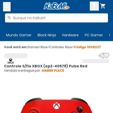



Buscar produtos


Enviar para:
Digite o CEP
Mundo Gamer
Black Ninja
Hardware
PC Gamer
C

Olá. Acesse sua conta
Você está em:
Games
>
Xbox
>
Controles Xbox
>
Código
1008227


ENTRE

Departamentos
Controle S/fio XBOX (ep2-40578) Pulse Red
CADASTRE-SE
Cupons

Vendido e entregue por:
GAMER PLACE
Mais Vendidos

Ativar tradutor em libras
