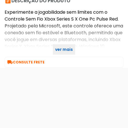

DESCRIÇÃO DO PRODUTO
Experimente a jogabilidade sem limites com o
Controle Sem Fio Xbox Series S X One Pc Pulse Red.
Projetado pela Microsoft, este controle oferece uma
conexão sem fio estável e Bluetooth, permitindo que
você jogue em diversas plataformas, incluindo Xbox
Series X, Xbox Series S, Xbox One, Windows 10,
ver mais
Windows 11, iOS e Android.

CONSULTE FRETE