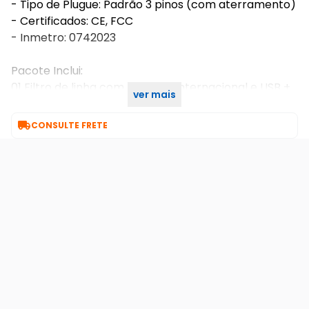
- Tipo de Plugue: Padrão 3 pinos (com aterramento)
- Certificados: CE, FCC
- Inmetro: 0742023
Pacote Inclui:
01 Filtro de linha com Tomada Internacional e USB +
ver mais
Tipo C

CONSULTE FRETE