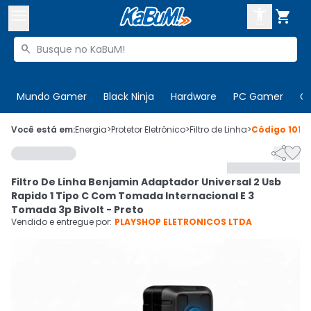



Buscar produtos


Enviar para:
Digite o CEP
Mundo Gamer
Black Ninja
Hardware
PC Gamer
C

Olá. Acesse sua conta
Você está em:
Energia
>
Protetor Eletrônico
>
Filtro de Linha
>
Código
1016


ENTRE

Departamentos
Filtro De Linha Benjamin Adaptador Universal 2 Usb
CADASTRE-SE
Cupons

Rapido 1 Tipo C Com Tomada Internacional E 3
Tomada 3p Bivolt - Preto
Mais Vendidos

Vendido e entregue por:
PLAYSHOP ELETRONICOS LTDA
Ativar tradutor em libras
