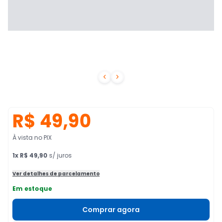


R$ 49,90
À vista no PIX
1
x
R$ 49,90
s/ juros
Ver detalhes de parcelamento
Em estoque
Comprar agora