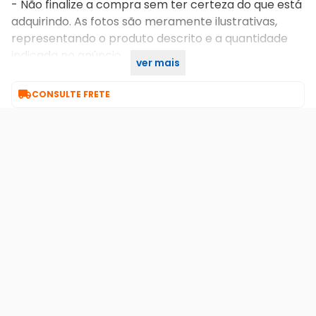
- Não finalize a compra sem ter certeza do que está
adquirindo. As fotos são meramente ilustrativas,
representando o produto descrito e a quantidade
indicada no anúncio.
ver mais
- Todos os nossos produtos têm garantia de 90 dias.

CONSULTE FRETE