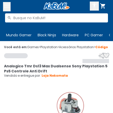



Buscar produtos


Enviar para:
Digite o CEP
Mundo Gamer
Black Ninja
Hardware
PC Gamer
C

Olá. Acesse sua conta
Você está em:
Games
>
Playstation
>
Acessórios Playstation
>
Código
10


ENTRE

Departamentos
Analogico Tmr Ds13 Max Dualsense Sony Playstation 5
CADASTRE-SE
Cupons

Ps5 Controle Anti Drift
Vendido e entregue por:
Loja Nekomata
Mais Vendidos

Ativar tradutor em libras
