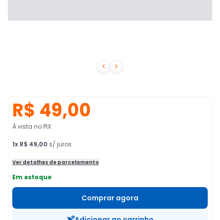


R$ 49,00
À vista no PIX
1
x
R$ 49,00
s/ juros
Ver detalhes de parcelamento
Em estoque
Comprar agora
Adicionar ao carrinho