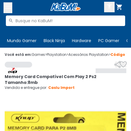



Buscar produtos


Enviar para:
Digite o CEP
Mundo Gamer
Black Ninja
Hardware
PC Gamer
C

Olá. Acesse sua conta
Você está em:
Games
>
Playstation
>
Acessórios Playstation
>
Código
10


ENTRE

Departamentos
Memory Card Compatível Com Play 2 Ps2
CADASTRE-SE
Cupons

Tamanho:8mb
Vendido e entregue por:
Caslu Import
Mais Vendidos

Ativar tradutor em libras
