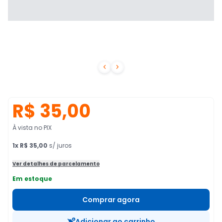


R$ 35,00
À vista no PIX
1
x
R$ 35,00
s/ juros
Ver detalhes de parcelamento
Em estoque
Comprar agora
Adicionar ao carrinho