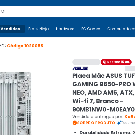
s
 Vendidos
Mais-v-
Black Ninja
Black Ninja
Hardware
Hardware
PC Gamer
PC Gamer
Computadore
Co
MD
>
Código
1020058
Restam
15
un.

Placa Mãe ASUS TUF
GAMING B850-PRO W
NEO, AMD AM5, ATX,
Wi-fi 7, Branco -
90MB1NW0-M0EAY0
Vendido e entregue por:
KaB

SOBRE O PRODUTO
Resumo 
Durabilidade Extrema:
G