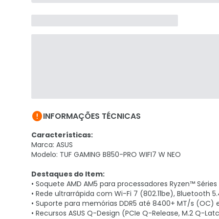

INFORMAÇÕES TÉCNICAS
Características:
Marca: ASUS
Modelo: TUF GAMING B850-PRO WIFI7 W NEO
Destaques do Item:
• Soquete AMD AM5 para processadores Ryzen™ Séries
• Rede ultrarrápida com Wi-Fi 7 (802.11be), Bluetooth 5
• Suporte para memórias DDR5 até 8400+ MT/s (OC) e s
• Recursos ASUS Q-Design (PCIe Q-Release, M.2 Q-La