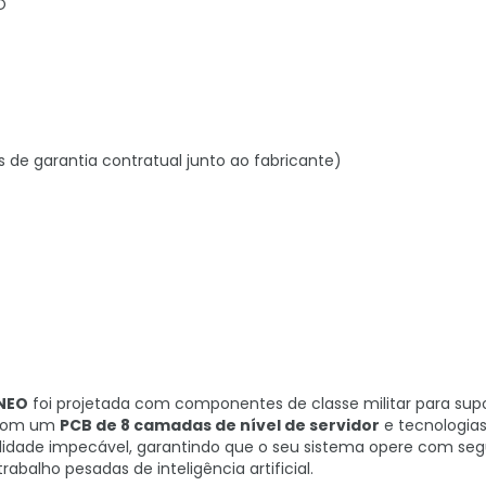
O
s de garantia contratual junto ao fabricante)
NEO
foi projetada com componentes de classe militar para sup
. Com um
PCB de 8 camadas de nível de servidor
e tecnologia
ilidade impecável, garantindo que o seu sistema opere com se
alho pesadas de inteligência artificial.