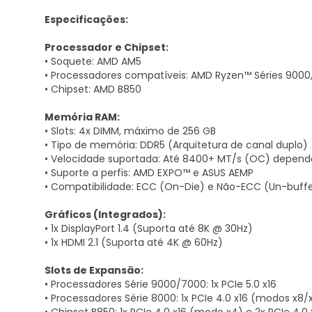
Especificações:
Processador e Chipset:
• Soquete: AMD AM5
• Processadores compatíveis: AMD Ryzen™ Séries 9000
• Chipset: AMD B850
Memória RAM:
• Slots: 4x DIMM, máximo de 256 GB
• Tipo de memória: DDR5 (Arquitetura de canal duplo)
• Velocidade suportada: Até 8400+ MT/s (OC) depend
• Suporte a perfis: AMD EXPO™ e ASUS AEMP
• Compatibilidade: ECC (On-Die) e Não-ECC (Un-buff
Gráficos (Integrados):
• 1x DisplayPort 1.4 (Suporta até 8K @ 30Hz)
• 1x HDMI 2.1 (Suporta até 4K @ 60Hz)
Slots de Expansão:
• Processadores Série 9000/7000: 1x PCIe 5.0 x16
• Processadores Série 8000: 1x PCIe 4.0 x16 (modos x