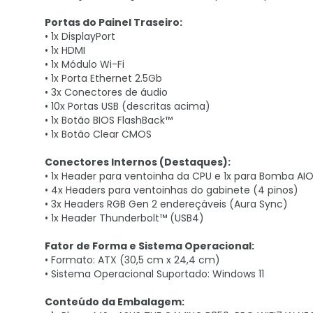
Portas do Painel Traseiro:
• 1x DisplayPort
• 1x HDMI
• 1x Módulo Wi-Fi
• 1x Porta Ethernet 2.5Gb
• 3x Conectores de áudio
• 10x Portas USB (descritas acima)
• 1x Botão BIOS FlashBack™
• 1x Botão Clear CMOS
Conectores Internos (Destaques):
• 1x Header para ventoinha da CPU e 1x para Bomba AIO
• 4x Headers para ventoinhas do gabinete (4 pinos)
• 3x Headers RGB Gen 2 endereçáveis (Aura Sync)
• 1x Header Thunderbolt™ (USB4)
Fator de Forma e Sistema Operacional:
• Formato: ATX (30,5 cm x 24,4 cm)
• Sistema Operacional Suportado: Windows 11
Conteúdo da Embalagem: