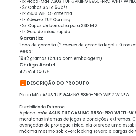
• 1x Placa-Mãe ASUS TUF GAMING B850-PRO WIFI7 W NE
• 2x Cabos SATA 6Gb/s
• 1x ASUS WiFi Q-Antenna
• 1x Adesivo TUF Gaming
• 2x Capas de borracha para SSD M.2
• 1x Guia de início rápido
Garantia
:
1 ano de garantia (3 meses de garantia legal + 9 mese
Peso
:
1942 gramas (bruto com embalagem)
Código Anatel
:
47252404076

DESCRIÇÃO DO PRODUTO
Placa Mãe ASUS TUF GAMING B850-PRO WIFI7 W NEO
Durabilidade Extrema
A placa-mãe
ASUS TUF GAMING B850-PRO WIFI7-W 
maratonas intensas de jogos e condições extremas
avançadas de proteção física, ela oferece uma estab
máxima mesmo sob overclocking severo e cargas de trab