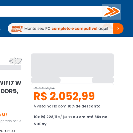
Buscar
s
mputadores
Periféricos
Periféricos
TV
Venda no KaBuM!
TV
Venda no KaBuM!


IFI7 W
R$ 2.555,54
 DDR5,
R$ 2.052,99
À vista no PIX
com
10
% de desconto
uM!
10
x
R$ 228,11
s/ juros
ou em até 36x no
gerado por IA
NuPay
aranta