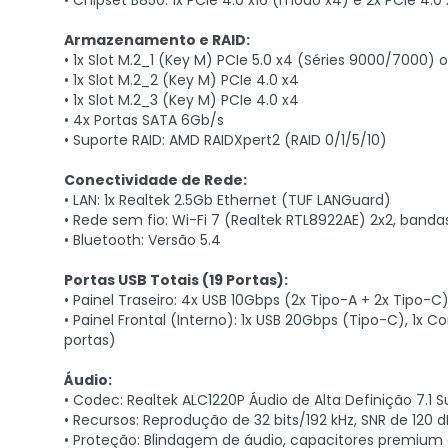
• Chipset B850: 1x PCIe 4.0 x16 (modo x4) e 2x PCIe 4.0 
Armazenamento e RAID:
• 1x Slot M.2_1 (Key M) PCIe 5.0 x4 (Séries 9000/7000) 
• 1x Slot M.2_2 (Key M) PCIe 4.0 x4
• 1x Slot M.2_3 (Key M) PCIe 4.0 x4
• 4x Portas SATA 6Gb/s
• Suporte RAID: AMD RAIDXpert2 (RAID 0/1/5/10)
Conectividade de Rede:
• LAN: 1x Realtek 2.5Gb Ethernet (TUF LANGuard)
• Rede sem fio: Wi-Fi 7 (Realtek RTL8922AE) 2x2, banda
• Bluetooth: Versão 5.4
Portas USB Totais (19 Portas):
• Painel Traseiro: 4x USB 10Gbps (2x Tipo-A + 2x Tipo-C
• Painel Frontal (Interno): 1x USB 20Gbps (Tipo-C), 1x
portas)
Áudio:
• Codec: Realtek ALC1220P Áudio de Alta Definição 7.1 
• Recursos: Reprodução de 32 bits/192 kHz, SNR de 120 
• Proteção: Blindagem de áudio, capacitores premiu