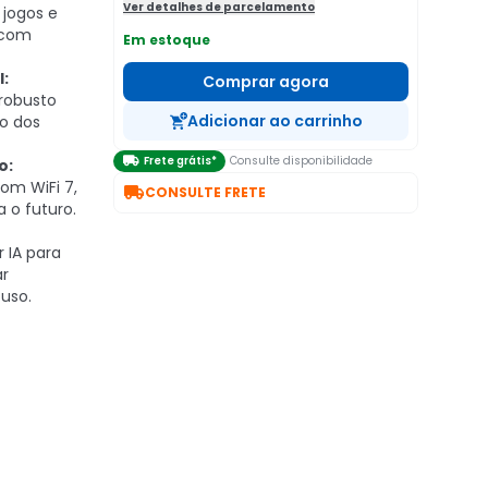
Ver detalhes de parcelamento
 jogos e
 com
Em estoque
:
Comprar agora
robusto
Adicionar ao carrinho
o dos

Frete grátis*
Consulte disponibilidade
o:
om WiFi 7,

CONSULTE FRETE
 o futuro.
 IA para
ar
 uso.