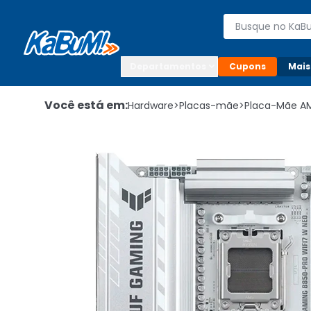
Enviar para:

Buscar produto
Digite o CEP

Departamentos
Cupons
Mais
Você está em:
Hardware
>
Placas-mãe
>
Placa-Mãe A