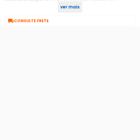
entusiastas como o prático botão
PCIe Slot Q-Release
ver mais
Slim
e travas mecânicas
M.2 Q-Latch
.

CONSULTE FRETE