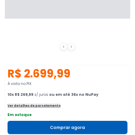


R$ 2.699,99
À vista no PIX
10
x
R$ 269,99
s/ juros
ou em até 36x no NuPay
Ver detalhes de parcelamento
Em estoque
Comprar agora