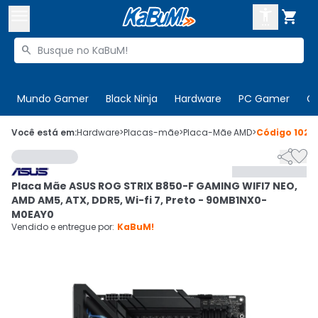



Buscar produtos


Enviar para:
Digite o CEP
Mundo Gamer
Black Ninja
Hardware
PC Gamer
C

Olá. Acesse sua conta
Você está em:
Hardware
>
Placas-mãe
>
Placa-Mãe AMD
>
Código
1020


ENTRE

Departamentos
Placa Mãe ASUS ROG STRIX B850-F GAMING WIFI7 NEO,
CADASTRE-SE
Cupons

AMD AM5, ATX, DDR5, Wi-fi 7, Preto - 90MB1NX0-
M0EAY0
Mais Vendidos

Vendido e entregue por:
KaBuM!
Ativar tradutor em libras
