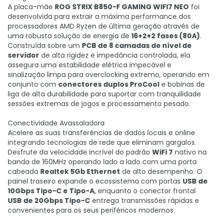
A placa-mãe
ROG STRIX B850-F GAMING WIFI7 NEO
foi
desenvolvida para extrair a máxima performance dos
processadores AMD Ryzen de última geração através de
uma robusta solução de energia de
16+2+2 fases (80A)
.
Construída sobre um
PCB de 8 camadas de nível de
servidor
de alta rigidez e impedância controlada, ela
assegura uma estabilidade elétrica impecável e
sinalização limpa para overclocking extremo, operando em
conjunto com
conectores duplos ProCool
e bobinas de
liga de alta durabilidade para suportar com tranquilidade
sessões extremas de jogos e processamento pesado.
Conectividade Avassaladora
Acelere as suas transferências de dados locais e online
integrando tecnologias de rede que eliminam gargalos.
Desfrute da velocidade incrível do padrão
WiFi 7
nativo na
banda de 160MHz operando lado a lado com uma porta
cabeada
Realtek 5Gb Ethernet
de alto desempenho. O
painel traseiro expande o ecossistema com portas
USB de
10Gbps Tipo-C e Tipo-A
, enquanto o conector frontal
USB de 20Gbps Tipo-C
entrega transmissões rápidas e
convenientes para os seus periféricos modernos.