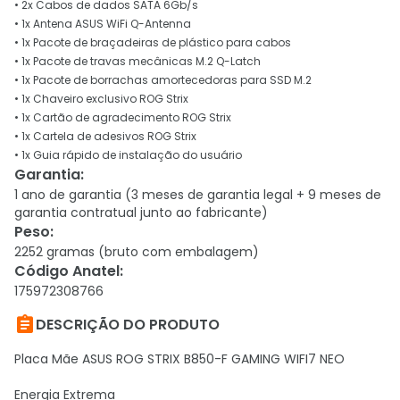
• 2x Cabos de dados SATA 6Gb/s
• 1x Antena ASUS WiFi Q-Antenna
• 1x Pacote de braçadeiras de plástico para cabos
• 1x Pacote de travas mecânicas M.2 Q-Latch
• 1x Pacote de borrachas amortecedoras para SSD M.2
• 1x Chaveiro exclusivo ROG Strix
• 1x Cartão de agradecimento ROG Strix
• 1x Cartela de adesivos ROG Strix
• 1x Guia rápido de instalação do usuário
Garantia
:
1 ano de garantia (3 meses de garantia legal + 9 meses de
garantia contratual junto ao fabricante)
Peso
:
2252 gramas (bruto com embalagem)
Código Anatel
:
175972308766

DESCRIÇÃO DO PRODUTO
Placa Mãe ASUS ROG STRIX B850-F GAMING WIFI7 NEO
Energia Extrema