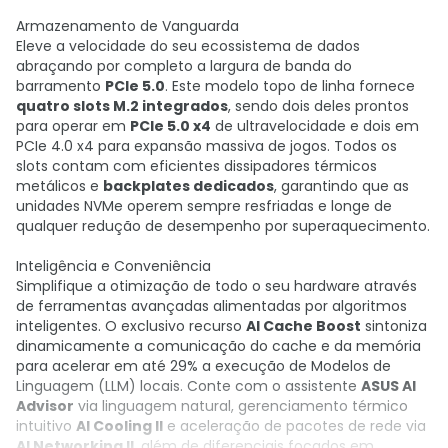
Armazenamento de Vanguarda
Eleve a velocidade do seu ecossistema de dados
abraçando por completo a largura de banda do
barramento
PCIe 5.0
. Este modelo topo de linha fornece
quatro slots M.2 integrados
, sendo dois deles prontos
para operar em
PCIe 5.0 x4
de ultravelocidade e dois em
PCIe 4.0 x4 para expansão massiva de jogos. Todos os
slots contam com eficientes dissipadores térmicos
metálicos e
backplates dedicados
, garantindo que as
unidades NVMe operem sempre resfriadas e longe de
qualquer redução de desempenho por superaquecimento.
Inteligência e Conveniência
Simplifique a otimização de todo o seu hardware através
de ferramentas avançadas alimentadas por algoritmos
inteligentes. O exclusivo recurso
AI Cache Boost
sintoniza
dinamicamente a comunicação do cache e da memória
para acelerar em até 29% a execução de Modelos de
Linguagem (LLM) locais. Conte com o assistente
ASUS AI
Advisor
via linguagem natural, gerenciamento térmico
intuitivo
AI Cooling II
e aceleração de pacotes de rede via
AI Networking II
, além de diferenciais focados em