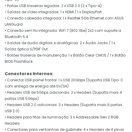
• Portas USB traseiras legadas: 2 x USB 2.0 (2 x Tipo-A)
• Saídas de vídeo integradas: 1 x HDMI / 1 x DisplayPort
• Conexão cabeada integrada: 1 x Realtek 5Gb Ethernet com ASUS
LANGuard
• Conexão sem fio integrada: WiFi 7 (802.11be) 2x2 com suporte a
Bluetooth 5.4
• Saídas de áudio digitais e analógicas: 2 x Audio Jacks / 1 x
Saída óptica S/PDIF Out
• Botões traseiros de manutenção: 1 x Botão Clear CMOS / 1 x Botão
BIOS FlashBack
Conectores Internos:
• Conector USB painel frontal: 1 x USB 20Gbps (Suporta USB Tipo-C
com entrega de energia até 5V/3A)
• Headers USB de 5Gbps adicionais: 2 x Headers (Suporta mais 4
portas USB 5Gbps)
• Headers USB 2.0 adicionais: 3 x Headers (Suporta mais 6 portas
USB 2.0)
• Headers para fitas de iluminação: 3 x Addressable Gen 2 RGB
Headers
• Conectores para ventoinhas de gabinete: 4 x Headers de 4 pinos