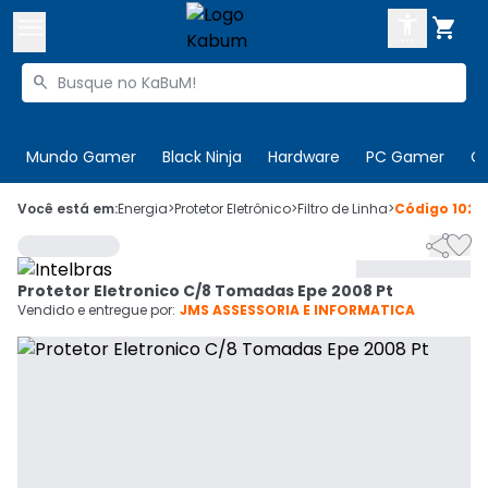



Buscar produtos


Enviar para:
Digite o CEP
Mundo Gamer
Black Ninja
Hardware
PC Gamer
C

Olá. Acesse sua conta
Você está em:
Energia
>
Protetor Eletrônico
>
Filtro de Linha
>
Código
1025


ENTRE

Departamentos
Protetor Eletronico C/8 Tomadas Epe 2008 Pt
CADASTRE-SE
Cupons

Vendido e entregue por:
JMS ASSESSORIA E INFORMATICA
Mais Vendidos

Ativar tradutor em libras
