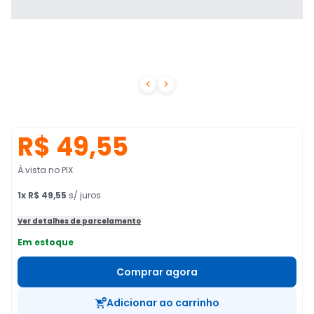


R$ 49,55
À vista no PIX
1
x
R$ 49,55
s/ juros
Ver detalhes de parcelamento
Em estoque
Comprar agora
Adicionar ao carrinho