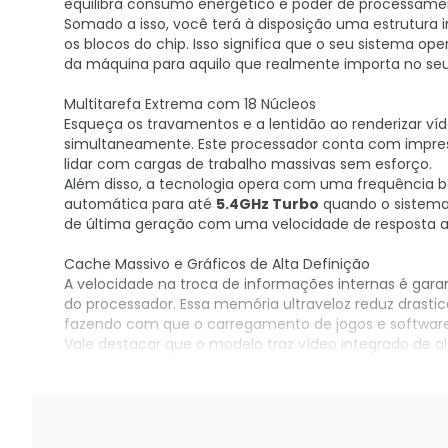
equilibra consumo energético e poder de processamen
Somado a isso, você terá à disposição uma estrutura i
os blocos do chip. Isso significa que o seu sistema o
da máquina para aquilo que realmente importa no s
Multitarefa Extrema com 18 Núcleos
Esqueça os travamentos e a lentidão ao renderizar víde
simultaneamente. Este processador conta com impre
lidar com cargas de trabalho massivas sem esforço.
Além disso, a tecnologia opera com uma frequência 
automática para até
5.4GHz Turbo
quando o sistema 
de última geração com uma velocidade de resposta a
Cache Massivo e Gráficos de Alta Definição
A velocidade na troca de informações internas é gara
do processador. Essa memória ultraveloz reduz dras
fazendo com que o carregamento de jogos e software
Vale destacar que o modelo traz vídeo integrado de a
na placa-mãe sem a necessidade obrigatória de uma pla
ou atualizar o seu setup com a máxima tecnologia do