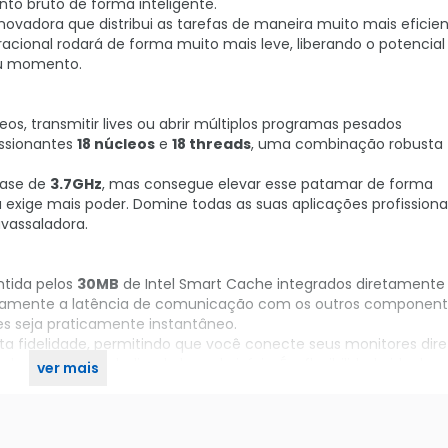
to bruto de forma inteligente.
novadora que distribui as tarefas de maneira muito mais eficie
peracional rodará de forma muito mais leve, liberando o potenci
eu momento.
os, transmitir lives ou abrir múltiplos programas pesados
ssionantes
18 núcleos
e
18 threads
, uma combinação robusta f
base de
3.7GHz
, mas consegue elevar esse patamar de forma
exige mais poder. Domine todas as suas aplicações profissionai
vassaladora.
ntida pelos
30MB
de Intel Smart Cache integrados diretamente n
ticamente a latência de comunicação com os outros component
s seja praticamente instantâneo.
lta fidelidade, permitindo que você conecte seus monitores di
ca de vídeo dedicada logo de início. É a flexibilidade ideal p
ver mais
 mercado. Garanta já o seu no KaBuM!