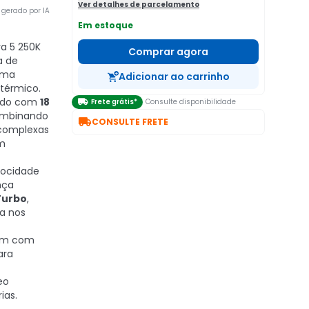
Ver detalhes de parcelamento
gerado por IA
Em estoque
ra 5 250K
Comprar agora
a de
ima
Adicionar ao carrinho
térmico.
ado com
18

Frete grátis*
Consulte disponibilidade
ombinando

CONSULTE FRETE
 complexas
m
ocidade
nça
Turbo
,
ta nos
m com
ara
eo
ias.