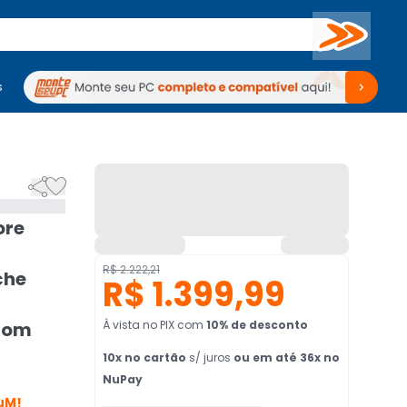
Buscar
s
mputadores
Periféricos
Periféricos
TV
Venda no KaBuM!
TV
Venda no KaBuM!


ore
R$ 2.222,21
che
R$ 1.399,99
 Com
À vista no PIX
com
10
% de desconto
10
x no cartão
s/ juros
ou em até 36x no
NuPay
uM!