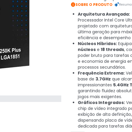

SOBRE O PRODUTO
Resumo 
Arquitetura Avançada:
Processador Intel Core Ult
projetado com arquitetur
última geração para máx
eficiência e desempenho 
Núcleos Híbridos:
Equip
núcleos
e
18 threads
, c
poder bruto para tarefas
e economia de energia e
processos secundários.
Frequência Extrema:
Vel
base de
3.7GHz
que alca
impressionantes
5.4GHz 
garantindo fluidez absolu
jogos mais exigentes.
Gráficos Integrados:
Ve
chip de vídeo integrado p
exibição de alta definição,
dispensando placa de víd
dedicada para tarefas diár