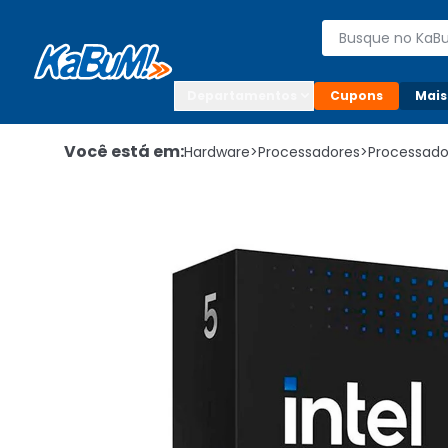
Enviar para:

Buscar produto
Digite o CEP

Departamentos
Cupons
Mais
Você está em:
Hardware
>
Processadores
>
Processador