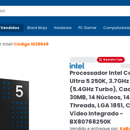
s
 Vendidos
Mais-v-
Black Ninja
Black Ninja
Hardware
Hardware
PC Gamer
PC Gamer
Computadore
Co
 Intel
>
Código
1026649
Restam
1
un.

Processador Intel C
Ultra 5 250K, 3.7GHz
(5.4GHz Turbo), Ca
30MB, 14 Núcleos, 14
Threads, LGA 1851,
Vídeo Integrado -
BX80768250K
Vendido e entregue por:
KaB