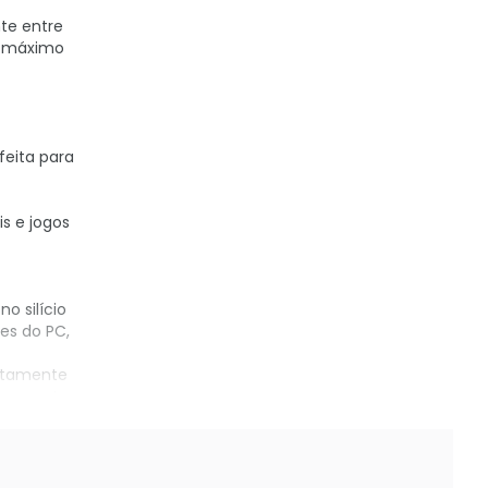
nte entre
al máximo
eita para
s e jogos
o silício
es do PC,
retamente
ara montar