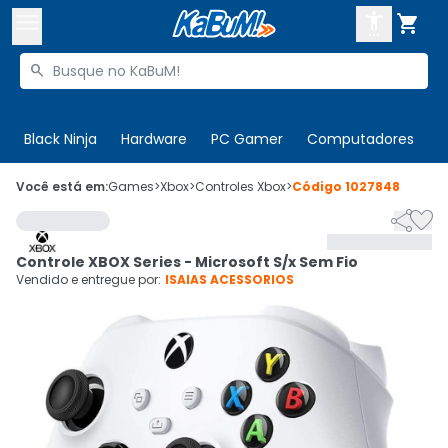



Buscar produtos


Enviar para:
Digite o CEP
Black Ninja
Hardware
PC Gamer
Computadores
P

Olá. Acesse sua conta
Você está em:
Games
>
Xbox
>
Controles Xbox
>
Código
1027848


ENTRE

Departamentos
Controle XBOX Series - Microsoft S/x Sem Fio
CADASTRE-SE
Cupons

Vendido e entregue por:
ISAIAS ACESSORIOS
Mais Vendidos

Ativar tradutor em libras
