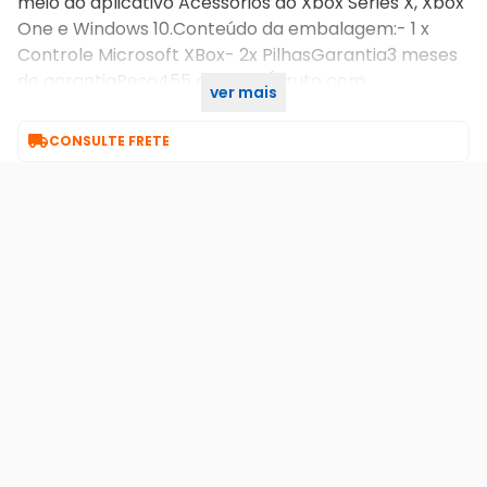
meio do aplicativo Acessórios do Xbox Series X, Xbox
One e Windows 10.Conteúdo da embalagem:- 1 x
Controle Microsoft XBox- 2x PilhasGarantia3 meses
de garantiaPeso455 gramas (bruto com
ver mais
embalagem) Homologação Anatel: 020671911681

CONSULTE FRETE