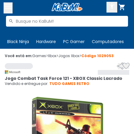



Buscar produtos


Enviar para:
Digite o CEP
Black Ninja
Hardware
PC Gamer
Computadores
P

Olá. Acesse sua conta
Você está em:
Games
>
Xbox
>
Jogos Xbox
>
Código
1029053


ENTRE

Departamentos
Jogo Combat Task Force 121 - XBOX Classic Lacrado
CADASTRE-SE
Cupons

Vendido e entregue por:
TUDO GAMES RETRO
Mais Vendidos

Ativar tradutor em libras
