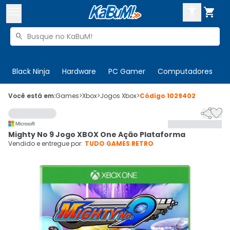



Buscar produtos


Enviar para:
Digite o CEP
Black Ninja
Hardware
PC Gamer
Computadores
P

Olá. Acesse sua conta
Você está em:
Games
>
Xbox
>
Jogos Xbox
>
Código
1029402


ENTRE

Departamentos
Mighty No 9 Jogo XBOX One Ação Plataforma
CADASTRE-SE
Cupons

Vendido e entregue por:
TUDO GAMES RETRO
Mais Vendidos

Ativar tradutor em libras
