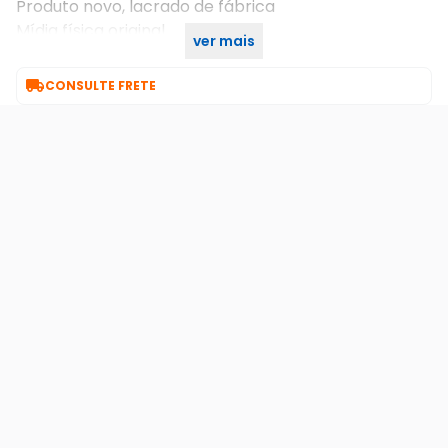
Produto novo, lacrado de fábrica
Mídia física original
ver mais
Compatível com Xbox One

CONSULTE FRETE