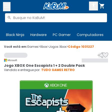



Buscar produtos


Enviar para:
Digite o CEP
Black Ninja
Hardware
PC Gamer
Computadores
P

Olá. Acesse sua conta
Você está em:
Games
>
Xbox
>
Jogos Xbox
>
Código
1031227


ENTRE

Departamentos
Jogo XBOX One Escapists 1 + 2 Double Pack
CADASTRE-SE
Cupons

Vendido e entregue por:
TUDO GAMES RETRO
Mais Vendidos

Ativar tradutor em libras
