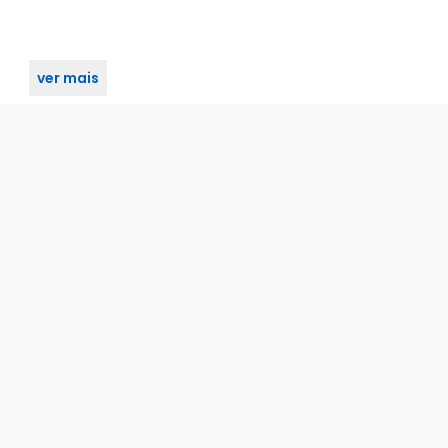
ver mais
riginaln Compatível com PlayStation 1