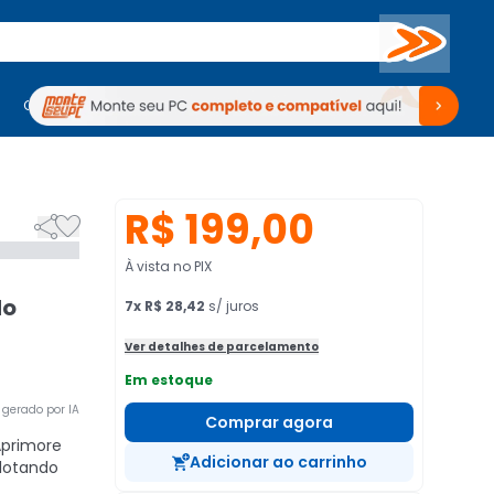
Buscar
PC Gamer
Computadores
Computadores
Periféricos
Periféricos
TV
Venda no KaBuM!
TV
Venda no KaBuM!
R$ 199,00


À vista no PIX
-
do
7
x
R$ 28,42
s/ juros
Ver detalhes de parcelamento
Em estoque
gerado por IA
Comprar agora
primore
Adicionar ao carrinho
ilotando