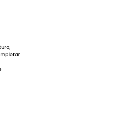
tura,
completar
e