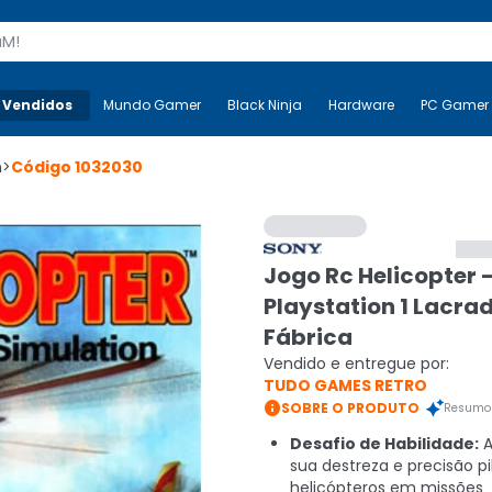
s
 Vendidos
Mais-v-
Mundo Gamer
Mundo Gamer
Black Ninja
Black Ninja
Hardware
Hardware
PC Gamer
n
>
Código
1032030
Jogo Rc Helicopter 
Playstation 1 Lacra
Fábrica
Vendido e entregue por:
TUDO GAMES RETRO

SOBRE O PRODUTO
Resumo 
Desafio de Habilidade:
A
sua destreza e precisão p
helicópteros em missões