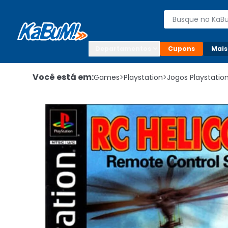
Enviar para:

Buscar produto
Digite o CEP

Departamentos
Cupons
Mais
Você está em:
Games
>
Playstation
>
Jogos Playstatio