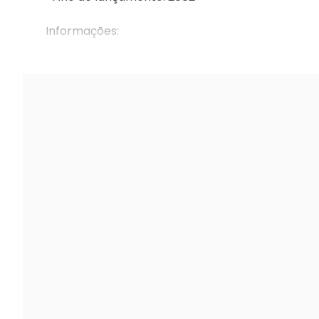
Informações:
Produto novo, lacrado de fábrican Mídia física o