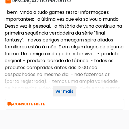

DESCRIÇÃO DO PRODUTO
bem-vindo a tudo games retro! Informações
importantes: a última vez que ela salvou o mundo.
Dessa vez é pessoal. a história de yuna continua na
primeira sequência verdadeira da série "final
fantasy". novos perigos ameaçam spira aliados
familiares estão à mão. E em algum lugar, de alguma
forma. Um amigo ainda pode estar vivo... - produto
original. - produto lacrado de fábrica. - todos os
produtos comprados antes das 12:00 são
despachados no mesmo dia. - não fazemos cr
(carta registrada). - temos uma ampla variedade
de brinquedos, video games, cds, dvds entre outros
ver mais
itens. Boas compras

CONSULTE FRETE