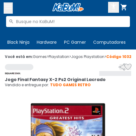



Buscar produtos


Enviar para:
Digite o CEP
Black Ninja
Hardware
PC Gamer
Computadores
P

Olá. Acesse sua conta
Você está em:
Games
>
Playstation
>
Jogos Playstation
>
Código
103216


ENTRE

Departamentos
Jogo Final Fantasy X-2 Ps2 Original Lacrado
CADASTRE-SE
Cupons

Vendido e entregue por:
TUDO GAMES RETRO
Mais Vendidos

Ativar tradutor em libras
