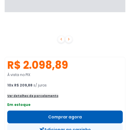


R$ 2.098,89
À vista no PIX
10
x
R$ 209,88
s/ juros
Ver detalhes de parcelamento
Em estoque
Comprar agora
Adicionar ao carrinho