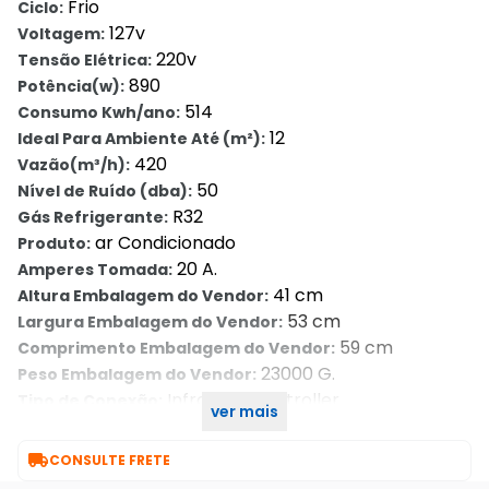
Frio
Ciclo:
127v
Voltagem:
220v
Tensão Elétrica:
890
Potência(w):
514
Consumo Kwh/ano:
12
Ideal Para Ambiente Até (m²):
420
Vazão(m³/h):
50
Nível de Ruído (dba):
R32
Gás Refrigerante:
ar Condicionado
Produto:
20 A.
Amperes Tomada:
41 cm
Altura Embalagem do Vendor:
53 cm
Largura Embalagem do Vendor:
59 cm
Comprimento Embalagem do Vendor:
23000 G.
Peso Embalagem do Vendor:
Infra-red Controller
Tipo de Conexão:
ver mais
Não se Aplica
Homologação Anatel:

CONSULTE FRETE