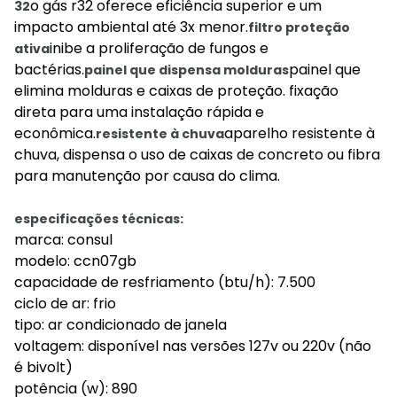
o gás r32 oferece eficiência superior e um
32
impacto ambiental até 3x menor.
filtro proteção
inibe a proliferação de fungos e
ativa
bactérias.
painel que
painel que dispensa molduras
elimina molduras e caixas de proteção. fixação
direta para uma instalação rápida e
econômica.
aparelho resistente à
resistente à chuva
chuva, dispensa o uso de caixas de concreto ou fibra
para manutenção por causa do clima.
especificações técnicas:
marca: consul
modelo: ccn07gb
capacidade de resfriamento (btu/h): 7.500
ciclo de ar: frio
tipo: ar condicionado de janela
voltagem: disponível nas versões 127v ou 220v (não
é bivolt)
potência (w): 890