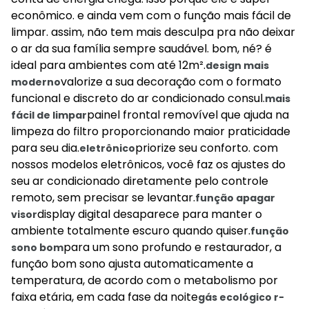
econômico. e ainda vem com o função mais fácil de
limpar. assim, não tem mais desculpa pra não deixar
o ar da sua família sempre saudável. bom, né? é
ideal para ambientes com até 12m².
design mais
valorize a sua decoração com o formato
moderno
funcional e discreto do ar condicionado consul.
mais
painel frontal removível que ajuda na
fácil de limpar
limpeza do filtro proporcionando maior praticidade
para seu dia.
priorize seu conforto. com
eletrônico
nossos modelos eletrônicos, você faz os ajustes do
seu ar condicionado diretamente pelo controle
remoto, sem precisar se levantar.
função apagar
display digital desaparece para manter o
visor
ambiente totalmente escuro quando quiser.
função
para um sono profundo e restaurador, a
sono bom
função bom sono ajusta automaticamente a
temperatura, de acordo com o metabolismo por
faixa etária, em cada fase da noite
gás ecológico r-