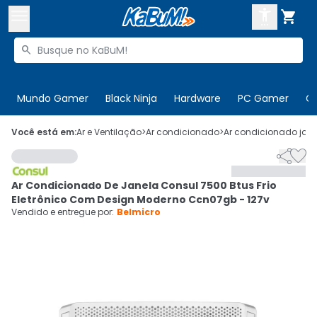



Buscar produtos


Enviar para:
Digite o CEP
Mundo Gamer
Black Ninja
Hardware
PC Gamer
C

Olá. Acesse sua conta
Você está em:
Ar e Ventilação
>
Ar condicionado
>
Ar condicionado jan


ENTRE

Departamentos
Ar Condicionado De Janela Consul 7500 Btus Frio
CADASTRE-SE
Cupons

Eletrônico Com Design Moderno Ccn07gb - 127v
Vendido e entregue por:
Belmicro
Mais Vendidos

Ativar tradutor em libras
