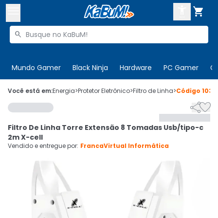



Buscar produtos


Enviar para:
Digite o CEP
Mundo Gamer
Black Ninja
Hardware
PC Gamer
C

Olá. Acesse sua conta
Você está em:
Energia
>
Protetor Eletrônico
>
Filtro de Linha
>
Código
1035


ENTRE

Departamentos
Filtro De Linha Torre Extensão 8 Tomadas Usb/tipo-c
CADASTRE-SE
Cupons

2m X-cell
Vendido e entregue por:
FrancaVirtual Informática
Mais Vendidos

Ativar tradutor em libras
