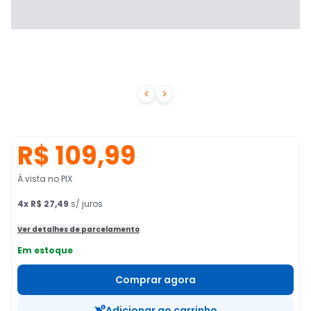


R$ 109,99
À vista no PIX
4
x
R$ 27,49
s/ juros
Ver detalhes de parcelamento
Em estoque
Comprar agora
Adicionar ao carrinho