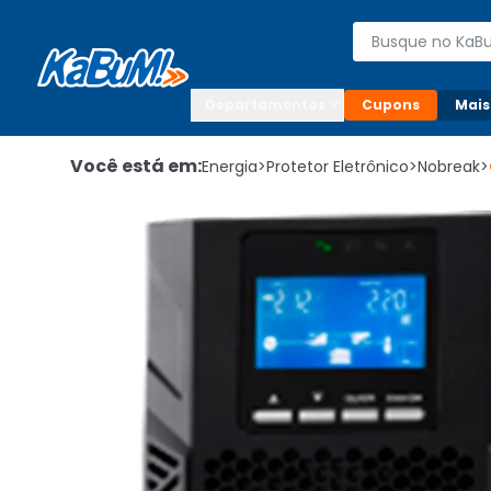
Enviar para:

Buscar produto
Digite o CEP

Departamentos
Cupons
Mais
Você está em:
Energia
>
Protetor Eletrônico
>
Nobreak
>