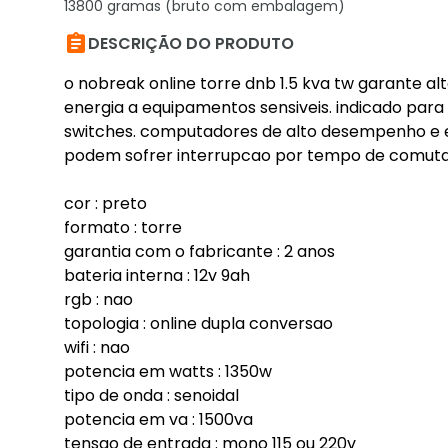
13800 gramas (bruto com embalagem)

DESCRIÇÃO DO PRODUTO
o nobreak online torre dnb 1.5 kva tw garante alt
energia a equipamentos sensiveis. indicado para 
switches. computadores de alto desempenho e
podem sofrer interrupcao por tempo de comut
cor : preto
formato : torre
garantia com o fabricante : 2 anos
bateria interna : 12v 9ah
rgb : nao
topologia : online dupla conversao
wifi : nao
potencia em watts : 1350w
tipo de onda : senoidal
potencia em va : 1500va
tensao de entrada : mono 115 ou 220v