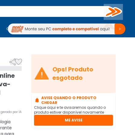
Buscar
PC Gamer
Computadores
Computadores
Periféricos
Periféricos
TV
Venda no KaBuM!
TV
Venda no KaBuM!



Ops! Produto
nline
esgotado
kva-
1
AVISE QUANDO O PRODUTO

CHEGAR
Clique aqui e te avisaremos quando o
gerado por IA
produto estiver disponível novamente
ME AVISE
logia
arante
ta para