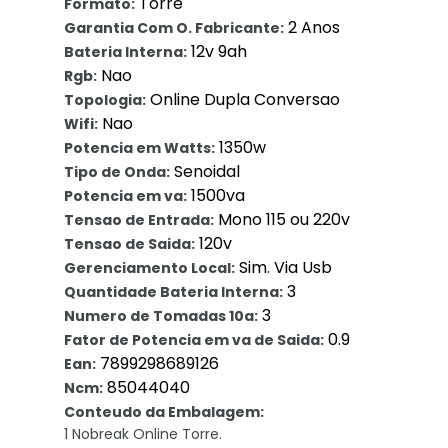
Torre
Formato:
2 Anos
Garantia Com O. Fabricante:
12v 9ah
Bateria Interna:
Nao
Rgb:
Online Dupla Conversao
Topologia:
Nao
Wifi:
1350w
Potencia em Watts:
Senoidal
Tipo de Onda:
1500va
Potencia em va:
Mono 115 ou 220v
Tensao de Entrada:
120v
Tensao de Saida:
Sim. Via Usb
Gerenciamento Local:
3
Quantidade Bateria Interna:
3
Numero de Tomadas 10a:
0.9
Fator de Potencia em va de Saida:
7899298689126
Ean:
85044040
Ncm:
Conteudo da Embalagem:
1 Nobreak Online Torre.