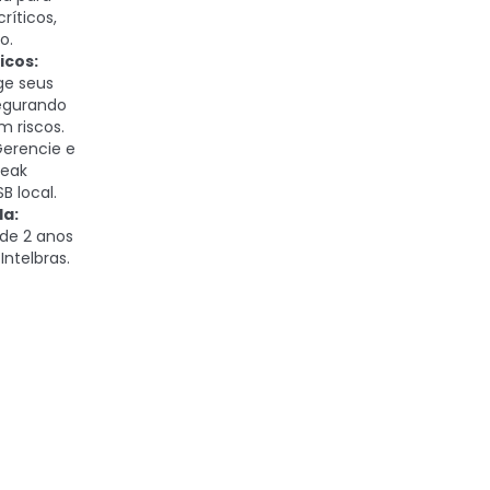
ríticos,
o.
icos:
ge seus
segurando
m riscos.
erencie e
reak
B local.
da:
 de 2 anos
Intelbras.