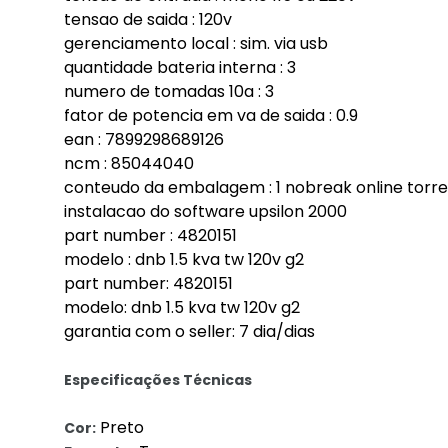
tensao de saida : 120v
gerenciamento local : sim. via usb
quantidade bateria interna : 3
numero de tomadas 10a : 3
fator de potencia em va de saida : 0.9
ean : 7899298689126
ncm : 85044040
conteudo da embalagem : 1 nobreak online torre. 1
instalacao do software upsilon 2000
part number : 4820151
modelo : dnb 1.5 kva tw 120v g2
part number: 4820151
modelo: dnb 1.5 kva tw 120v g2
garantia com o seller: 7 dia/dias
Especificações Técnicas
Preto
Cor: