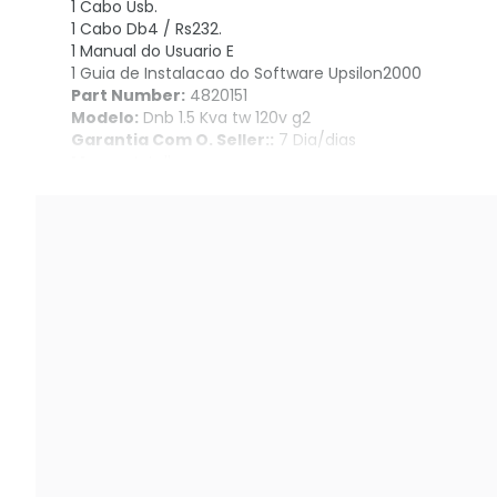
1 Cabo Usb.
1 Cabo Db4 / Rs232.
1 Manual do Usuario E
1 Guia de Instalacao do Software Upsilon2000
Part Number:
4820151
Modelo:
Dnb 1.5 Kva tw 120v g2
Garantia Com O. Seller::
7 Dia/dias
Marca:
Intelbras
Tipos de Produto:
Nobreaks