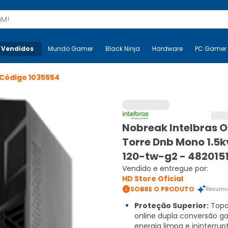
s
 Vendidos
Mais-v-
Mundo Gamer
Mundo Gamer
Black Ninja
Black Ninja
Hardware
Hardware
PC Gamer
Código
1035554
Nobreak Intelbras O
Torre Dnb Mono 1.5
120-tw-g2 - 482015
Vendido e entregue por:
HD Store Oficial

SOBRE O PRODUTO
Resumo 
Proteção Superior:
Topo
online dupla conversão g
energia limpa e ininterrup