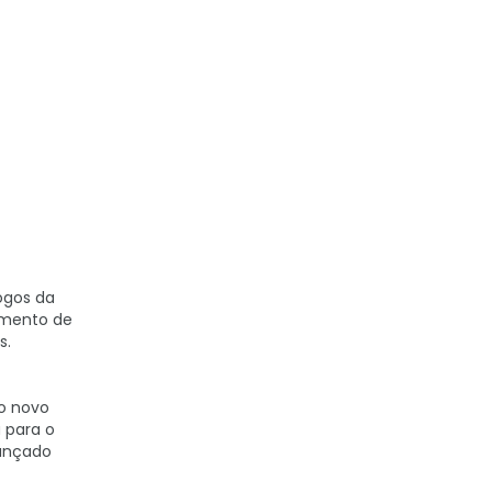
ogos da
hamento de
s.
o novo
 para o
vançado