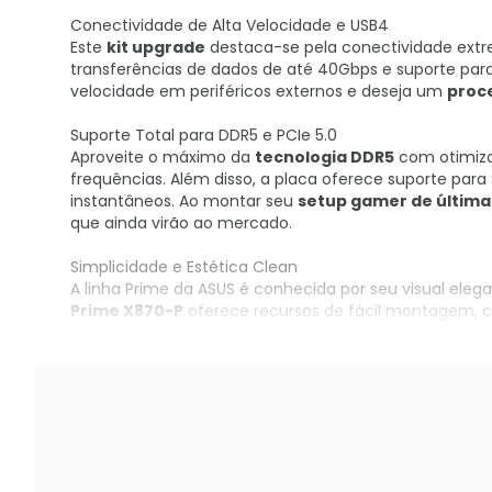
Conectividade de Alta Velocidade e USB4
Este
kit upgrade
destaca-se pela conectividade ext
transferências de dados de até 40Gbps e suporte para 
velocidade em periféricos externos e deseja um
proc
Suporte Total para DDR5 e PCIe 5.0
Aproveite o máximo da
tecnologia DDR5
com otimiza
frequências. Além disso, a placa oferece suporte pa
instantâneos. Ao montar seu
setup gamer de últim
que ainda virão ao mercado.
Simplicidade e Estética Clean
A linha Prime da ASUS é conhecida por seu visual eleg
Prime X870-P
oferece recursos de fácil montagem, com
Juntamente com a eficiência do
Ryzen 7 7800X3D
, 
equilibrada.