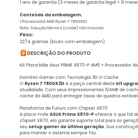
1 ano de garantia (3 meses de garantia legal + 9 mese
Conteúdo da embalagem:
1 Processador AMD Ryzen 7 7800X3D
Nota: Solução térmica (cooler) não incluída
Peso
:
2274 gramas (bruto com embalagem)

DESCRIÇÃO DO PRODUTO
Kit Placa Mãe Asus PRIME X870-P AM5 + Processador 
Domínio Gamer com Tecnologia 3D V-Cache
O
Ryzen 7 7800X3D
é a peça central deste
kit upgr
atualidade. Com seus impressionantes 104MB de cache t
cache da AMD para entregar taxas de quadros estávei
Plataforma de Futuro com Chipset X870
A placa-mãe
ASUS Prime X870-P
oferece o que há d
chipset X870, ela garante suporte total para as geraç
seu
setup gamer de última geração
. Sua construçã
para manter o sistema sempre frio.