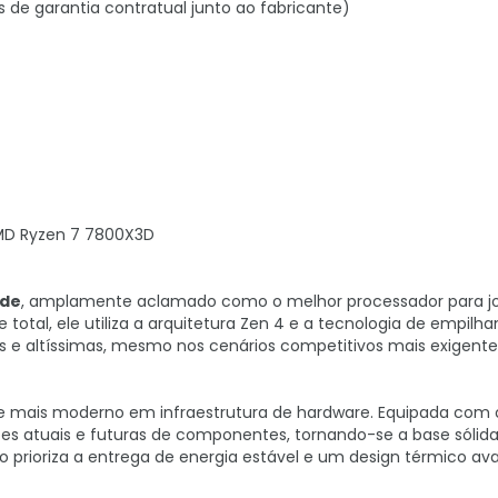
s de garantia contratual junto ao fabricante)
AMD Ryzen 7 7800X3D
ade
, amplamente aclamado como o melhor processador para j
otal, ele utiliza a arquitetura Zen 4 e a tecnologia de empil
s e altíssimas, mesmo nos cenários competitivos mais exigente
e mais moderno em infraestrutura de hardware. Equipada com 
ões atuais e futuras de componentes, tornando-se a base sólida
o prioriza a entrega de energia estável e um design térmico a