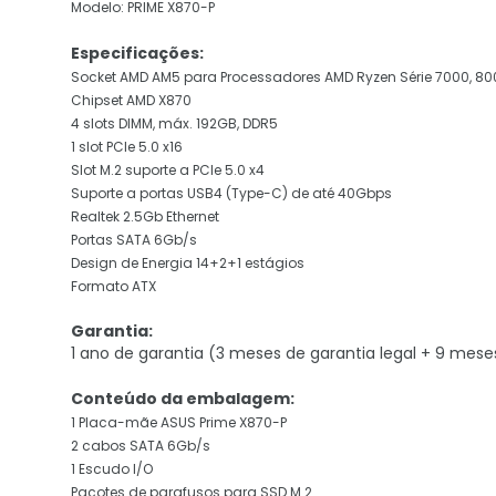
Modelo: PRIME X870-P
Especificações:
Socket AMD AM5 para Processadores AMD Ryzen Série 7000, 80
Chipset AMD X870
4 slots DIMM, máx. 192GB, DDR5
1 slot PCIe 5.0 x16
Slot M.2 suporte a PCIe 5.0 x4
Suporte a portas USB4 (Type-C) de até 40Gbps
Realtek 2.5Gb Ethernet
Portas SATA 6Gb/s
Design de Energia 14+2+1 estágios
Formato ATX
Garantia:
1 ano de garantia (3 meses de garantia legal + 9 mese
Conteúdo da embalagem:
1 Placa-mãe ASUS Prime X870-P
2 cabos SATA 6Gb/s
1 Escudo I/O
Pacotes de parafusos para SSD M.2