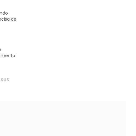
indo
ecisa de
e
namento
ASUS
sualmente