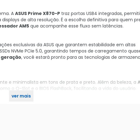
rema. A
ASUS Prime X870-P
traz portas USB4 integradas, permit
displays de alta resolução. É a escolha definitiva para quem pr
essador AM5
que acompanhe esse fluxo sem latências.
ções exclusivas da ASUS que garantem estabilidade em altas
ra SSDs NVMe PCIe 5.0, garantindo tempos de carregamento quas
a geração
, você estará pronto para as tecnologias de armaze
ante e minimalista em tons de prata e preto. Além da beleza, a
o o Q-Slot e o BIOS FlashBack, facilitando a vida do usuário.
este kit entrega uma experiência de uso premium, potente e vi
ver mais