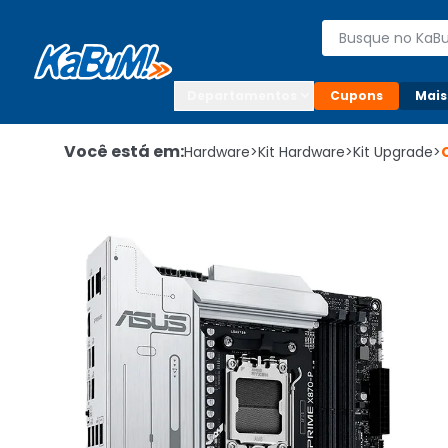
Enviar para:

Buscar produto
Digite o CEP

Departamentos
Cupons
Mais
Você está em:
Hardware
>
Kit Hardware
>
Kit Upgrade
>