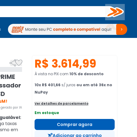
Buscar
s
mputadores
Periféricos
Periféricos
TV
Venda no KaBuM!
TV
Venda no KaBuM!
R$ 3.614,99


À vista no PIX
com
10
% de desconto
PRIME
ssador
10
x
R$ 401,66
s/ juros
ou em até 36x no
3D
NuPay
uM!
Ver detalhes de parcelamento
gerado por IA
Em estoque
ualável:
ga taxas
Comprar agora
mesmo em
Adicionar ao carrinho