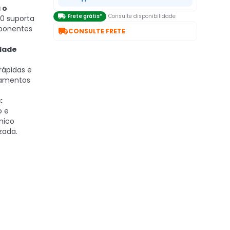
 o

Frete grátis*
Consulte disponibilidade
0 suporta
ponentes

CONSULTE FRETE
dade
rápidas e
gamentos
:
o e
mico
zada.