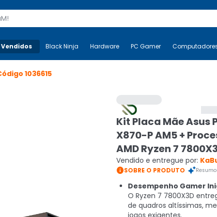
s
 Vendidos
Mais-v-
Black Ninja
Black Ninja
Hardware
Hardware
PC Gamer
PC Gamer
Computadore
Co
Código
1036615
Kit Placa Mãe Asus 
X870-P AM5 + Proce
AMD Ryzen 7 7800X
Vendido e entregue por:
KaB

SOBRE O PRODUTO
Resumo 
Desempenho Gamer Inig
O Ryzen 7 7800X3D entre
de quadros altíssimas, 
jogos exigentes.