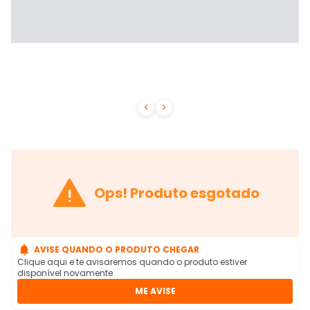



Ops! Produto esgotado

AVISE QUANDO O PRODUTO CHEGAR
Clique aqui e te avisaremos quando o produto estiver
disponível novamente
ME AVISE