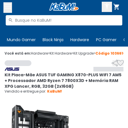



Buscar produtos


Enviar para:
Digite o CEP
Mundo Gamer
Black Ninja
Hardware
PC Gamer
C

Olá. Acesse sua conta
Você está em:
Hardware
>
Kit Hardware
>
Kit Upgrade
>
Código
1036616


ENTRE

Departamentos
Kit Placa-Mãe ASUS TUF GAMING X870-PLUS WIFI 7 AM5
CADASTRE-SE
Cupons

+ Processador AMD Ryzen 7 7800X3D + Memória RAM
XPG Lancer, RGB, 32GB (2x16GB)
Mais Vendidos

Vendido e entregue por:
KaBuM!
Ativar tradutor em libras
