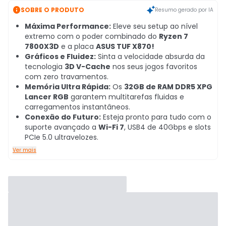

SOBRE O PRODUTO
Resumo gerado por IA
Máxima Performance:
Eleve seu setup ao nível
extremo com o poder combinado do
Ryzen 7
7800X3D
e a placa
ASUS TUF X870!
Gráficos e Fluidez:
Sinta a velocidade absurda da
tecnologia
3D V-Cache
nos seus jogos favoritos
com zero travamentos.
Memória Ultra Rápida:
Os
32GB de RAM DDR5 XPG
Lancer RGB
garantem multitarefas fluidas e
carregamentos instantâneos.
Conexão do Futuro:
Esteja pronto para tudo com o
suporte avançado a
Wi-Fi 7
, USB4 de 40Gbps e slots
PCIe 5.0 ultravelozes.
Ver mais