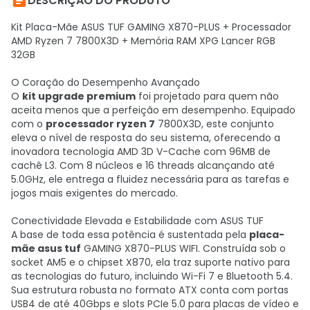

DESCRIÇÃO DO PRODUTO
Kit Placa-Mãe ASUS TUF GAMING X870-PLUS + Processador
AMD Ryzen 7 7800X3D + Memória RAM XPG Lancer RGB
32GB
O Coração do Desempenho Avançado
O
kit upgrade premium
foi projetado para quem não
aceita menos que a perfeição em desempenho. Equipado
com o
processador ryzen 7
7800X3D, este conjunto
eleva o nível de resposta do seu sistema, oferecendo a
inovadora tecnologia AMD 3D V-Cache com 96MB de
cachê L3. Com 8 núcleos e 16 threads alcançando até
5.0GHz, ele entrega a fluidez necessária para as tarefas e
jogos mais exigentes do mercado.
Conectividade Elevada e Estabilidade com ASUS TUF
A base de toda essa potência é sustentada pela
placa-
mãe asus tuf
GAMING X870-PLUS WIFI. Construída sob o
socket AM5 e o chipset X870, ela traz suporte nativo para
as tecnologias do futuro, incluindo Wi-Fi 7 e Bluetooth 5.4.
Sua estrutura robusta no formato ATX conta com portas
USB4 de até 40Gbps e slots PCIe 5.0 para placas de vídeo e