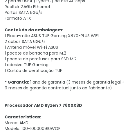
2 portas USB4 (Type-C) de até 40Gbps
Realtek 2.5Gb Ethernet
Portas SATA 6Gb/s
Formato ATX
Conteúdo da embalagem:
1 Placa-mãe ASUS TUF Gaming X870-PLUS WIFI
2 cabos SATA 6Gb/s
1 Antena móvel Wi-Fi ASUS
1 pacote de borracha para M.2
1 pacote de parafusos para SSD M.2
1 adesivo TUF Gaming
1 Cartão de certificação TUF
* Garantia:
1 ano de garantia (3 meses de garantia legal +
9 meses de garantia contratual junto ao fabricante)
Processador AMD Ryzen 7 7800X3D
Características:
Marca: AMD
Modelo: 100-100000910WOF