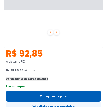


R$ 92,85
À vista no PIX
3
x
R$ 30,95
s/ juros
Ver detalhes de parcelamento
Em estoque
Comprar agora
Adicionar ao carrinho