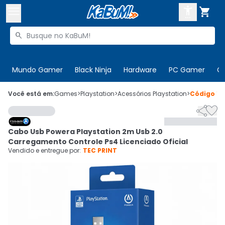



Buscar produtos


Enviar para:
Digite o CEP
Mundo Gamer
Black Ninja
Hardware
PC Gamer
C

Olá. Acesse sua conta
Você está em:
Games
>
Playstation
>
Acessórios Playstation
>
Código
10


ENTRE

Departamentos
Cabo Usb Powera Playstation 2m Usb 2.0
CADASTRE-SE
Cupons

Carregamento Controle Ps4 Licenciado Oficial
Vendido e entregue por:
TEC PRINT
Mais Vendidos

Ativar tradutor em libras
