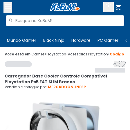



Buscar produtos


Enviar para:
Digite o CEP
Mundo Gamer
Black Ninja
Hardware
PC Gamer
C

Olá. Acesse sua conta
Você está em:
Games
>
Playstation
>
Acessórios Playstation
>
Código
10


ENTRE

Departamentos
Carregador Base Cooler Controle Compativel
CADASTRE-SE
Cupons

Playstation Ps5 FAT SLIM Branco
Vendido e entregue por:
MERCADOONLINESP
Mais Vendidos

Ativar tradutor em libras
