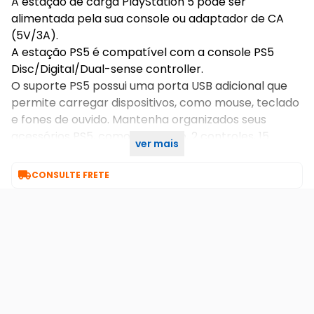
A estação de carga PlayStation 5 pode ser
alimentada pela sua console ou adaptador de CA
(5V/3A).
A estação PS5 é compatível com a console PS5
Disc/Digital/Dual-sense controller.
O suporte PS5 possui uma porta USB adicional que
permite carregar dispositivos, como mouse, teclado
e fones de ouvido. Mantenha organizados seus
acessórios PS5, como a console, 2 controles, 15
ver mais
discos de jogos e fones de ouvido.

CONSULTE FRETE