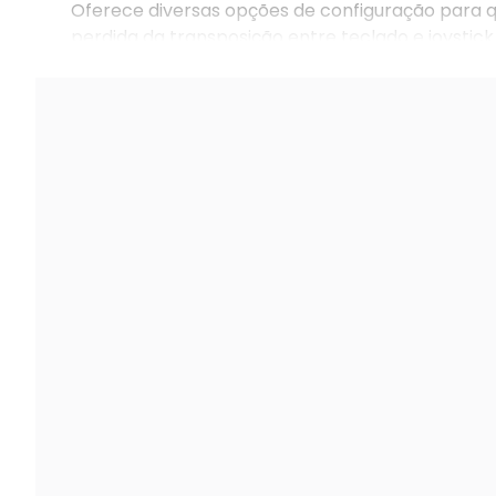
Oferece diversas opções de configuração para qu
perdida da transposição entre teclado e joystic
digital, o que mais se adaptar ao seu estilo de jog