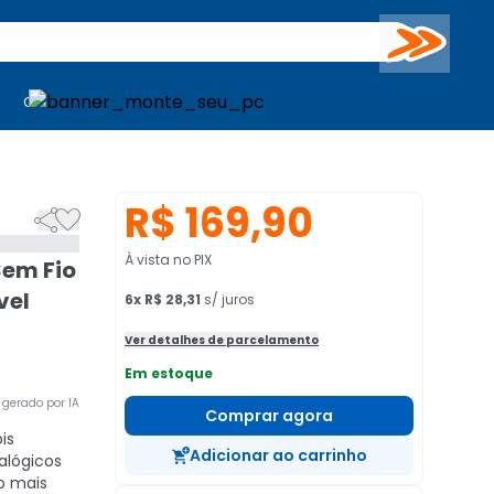
Buscar
PC Gamer
Computadores
Computadores
Periféricos
Periféricos
TV
Venda no KaBuM!
TV
Venda no KaBuM!
R$ 169,90


À vista no PIX
Sem Fio
vel
6
x
R$ 28,31
s/ juros
Ver detalhes de parcelamento
Em estoque
gerado por IA
Comprar agora
is
Adicionar ao carrinho
alógicos
o mais