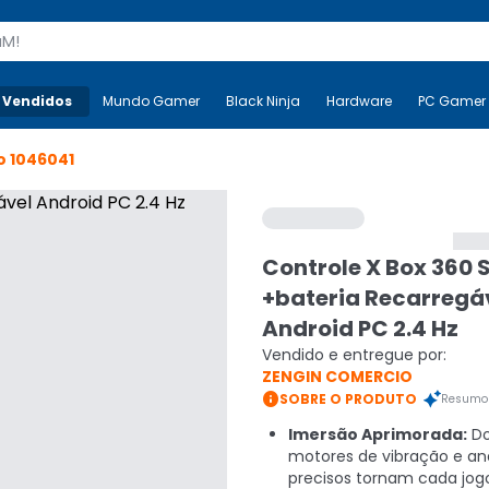
s
 Vendidos
Mais-v-
Mundo Gamer
Mundo Gamer
Black Ninja
Black Ninja
Hardware
Hardware
PC Gamer
o
1046041
Controle X Box 360 
+bateria Recarregá
Android PC 2.4 Hz
Vendido e entregue por:
ZENGIN COMERCIO

SOBRE O PRODUTO
Resumo 
Imersão Aprimorada:
Do
motores de vibração e an
precisos tornam cada jog