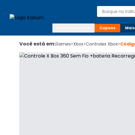
Enviar para:

Buscar produto
Digite o CEP

Departamentos
Cupons
Mais
Você está em:
Games
>
Xbox
>
Controles Xbox
>
Códig