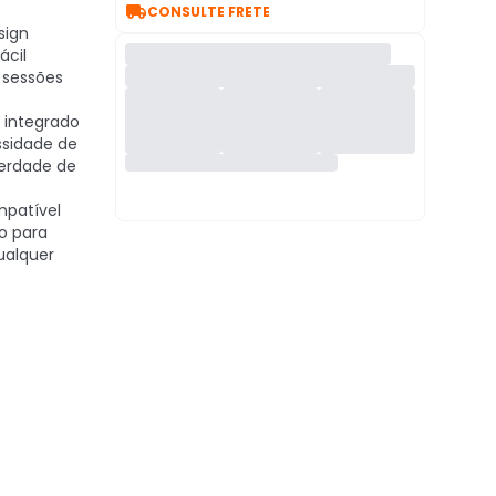

CONSULTE FRETE
sign
ácil
 sessões
integrado
ssidade de
berdade de
patível
o para
ualquer