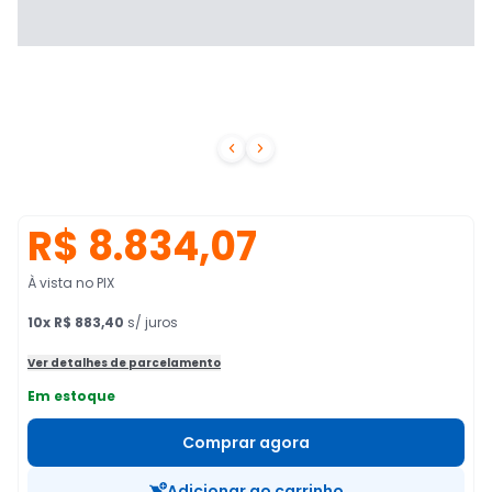


R$ 8.834,07
À vista no PIX
10
x
R$ 883,40
s/ juros
Ver detalhes de parcelamento
Em estoque
Comprar agora
Adicionar ao carrinho