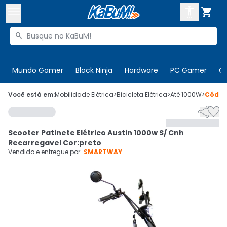



Buscar produtos


Enviar para:
Digite o CEP
Mundo Gamer
Black Ninja
Hardware
PC Gamer
C

Olá. Acesse sua conta
Você está em:
Mobilidade Elétrica
>
Bicicleta Elétrica
>
Até 1000W
>
Códi


ENTRE

Departamentos
Scooter Patinete Elétrico Austin 1000w S/ Cnh
CADASTRE-SE
Cupons

Recarregavel Cor:preto
Vendido e entregue por:
SMARTWAY
Mais Vendidos

Ativar tradutor em libras
