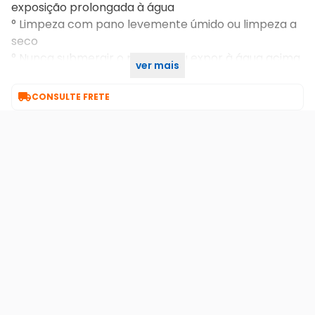
exposição prolongada à água
° Limpeza com pano levemente úmido ou limpeza a
seco
° Nunca submergir o produto ou expor à água acima
ver mais
do nível das rodas

CONSULTE FRETE