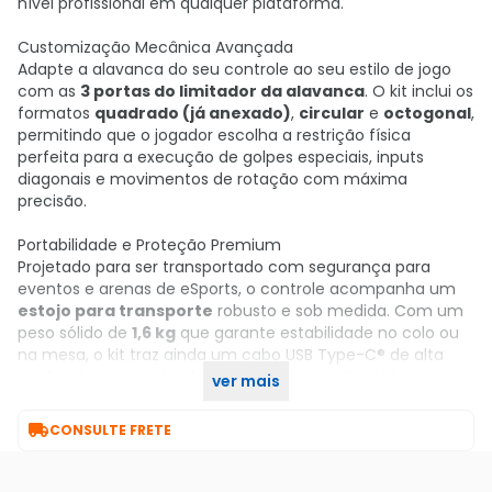
nível profissional em qualquer plataforma.
Customização Mecânica Avançada
Adapte a alavanca do seu controle ao seu estilo de jogo
com as
3 portas do limitador da alavanca
. O kit inclui os
formatos
quadrado (já anexado)
,
circular
e
octogonal
,
permitindo que o jogador escolha a restrição física
perfeita para a execução de golpes especiais, inputs
diagonais e movimentos de rotação com máxima
precisão.
Portabilidade e Proteção Premium
Projetado para ser transportado com segurança para
eventos e arenas de eSports, o controle acompanha um
estojo para transporte
robusto e sob medida. Com um
peso sólido de
1,6 kg
que garante estabilidade no colo ou
na mesa, o kit traz ainda um cabo USB Type-C® de alta
qualidade, consolidando-se como a estação de luta
ver mais
definitiva.

CONSULTE FRETE