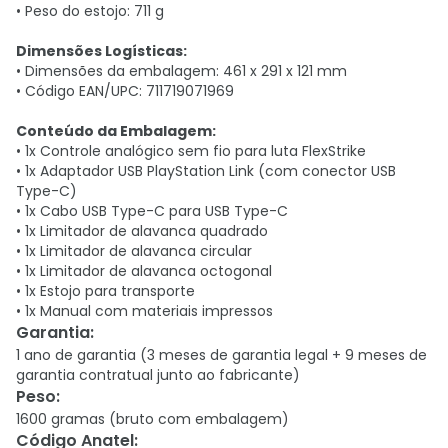
• Peso do estojo: 711 g
Dimensões Logísticas:
• Dimensões da embalagem: 461 x 291 x 121 mm
• Código EAN/UPC: 711719071969
Conteúdo da Embalagem:
• 1x Controle analógico sem fio para luta FlexStrike
• 1x Adaptador USB PlayStation Link (com conector USB
Type-C)
• 1x Cabo USB Type-C para USB Type-C
• 1x Limitador de alavanca quadrado
• 1x Limitador de alavanca circular
• 1x Limitador de alavanca octogonal
• 1x Estojo para transporte
• 1x Manual com materiais impressos
Garantia
:
1 ano de garantia (3 meses de garantia legal + 9 meses de
garantia contratual junto ao fabricante)
Peso
:
1600 gramas (bruto com embalagem)
Código Anatel
: