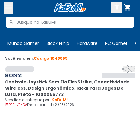



Buscar produtos


Enviar para:
Digite o CEP
Mundo Gamer
Black Ninja
Hardware
PC Gamer
C

Olá. Acesse sua conta
Você está em:
Código
1048895


ENTRE

Departamentos
Controle Joystick Sem Fio FlexStrike, Conectividade
CADASTRE-SE
Cupons

Wireless, Design Ergonômico, Ideal Para Jogos De
Luta, Preto - 1000056773
Mais Vendidos

Vendido e entregue por:
KaBuM!

PRÉ-VENDA
Envio a partir de
21/08/2026
Ativar tradutor em libras
