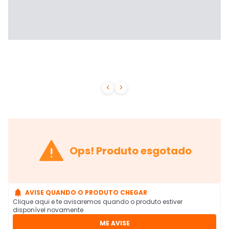



Ops! Produto esgotado

AVISE QUANDO O PRODUTO CHEGAR
Clique aqui e te avisaremos quando o produto estiver
disponível novamente
ME AVISE