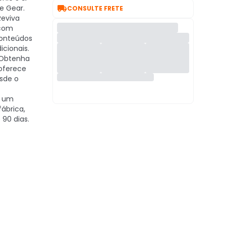

e Gear.
CONSULTE FRETE
eviva
 com
conteúdos
icionais.
Obtenha
 oferece
sde o
 um
fábrica,
 90 dias.