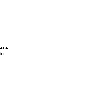
les e
ias