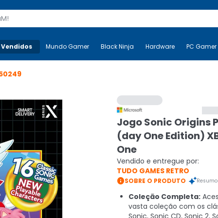
s
 Vendidos
Mais-v-
Mundo Gamer
Mundo Gamer
Black Ninja
Black Ninja
Hardware
Hardware
PC Gamer
50249
Jogo Sonic Origins P
(day One Edition) 
One
Vendido e entregue por:
TUDO GAMES RETRO

SOBRE O PRODUTO
Resumo 
Coleção Completa:
Ace
vasta coleção com os clá
Sonic, Sonic CD, Sonic 2, S