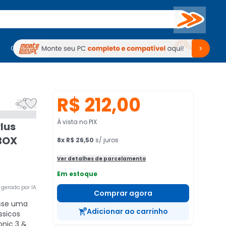
Buscar
PC Gamer
Computadores
Computadores
Periféricos
Periféricos
TV
Venda no KaBuM!
TV
Venda no KaBuM!
R$ 212,00


À vista no PIX
lus
XBOX
8
x
R$ 26,50
s/ juros
Ver detalhes de parcelamento
Em estoque
gerado por IA
Comprar agora
sse uma
Adicionar ao carrinho
ssicos
onic 3 &