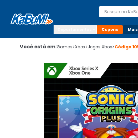
Enviar para:

Buscar produto
Digite o CEP

Departamentos
Cupons
Mais
Você está em:
Games
>
Xbox
>
Jogos Xbox
>
Código
10