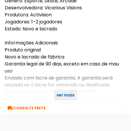
Gênero: Esporte, Skate, Arcade
Desenvolvedora: Vicarious Visions
Produtora: Activision
Jogadores: 1–2 jogadores
Estado: Novo e lacrado
Informações Adicionais
Produto original
Novo e lacrado de fábrica
Garantia legal de 90 dias, exceto em caso de mau
uso
Enviado com lacre de garantia. A garantia será
anulada se o lacre for removido ou danificado
Não enviamos via Carta Registrada (CR)
ver mais
Confira nossos outros produtos e boas compras

CONSULTE FRETE