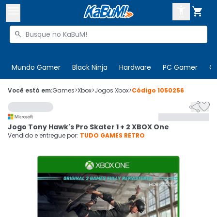



Buscar produtos


Enviar para:
Digite o CEP
Mundo Gamer
Black Ninja
Hardware
PC Gamer
C

Olá. Acesse sua conta
Você está em:
Games
>
Xbox
>
Jogos Xbox
>
Código
1050256


ENTRE

Departamentos
Jogo Tony Hawk's Pro Skater 1 + 2 XBOX One
CADASTRE-SE
Cupons

Vendido e entregue por:
TUDO GAMES RETRO
Mais Vendidos

Ativar tradutor em libras
