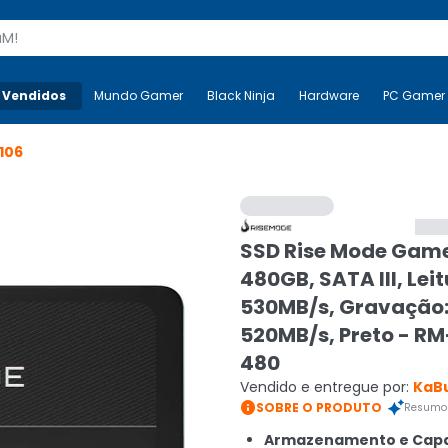
s
 Vendidos
Mais-v-
Mundo Gamer
Mundo Gamer
Black Ninja
Black Ninja
Hardware
Hardware
PC Gamer
106
SSD Rise Mode Game
480GB, SATA III, Leit
530MB/s, Gravação
520MB/s, Preto - R
480
Vendido e entregue por:
KaB

SOBRE O PRODUTO
Resumo 
Armazenamento e Capa