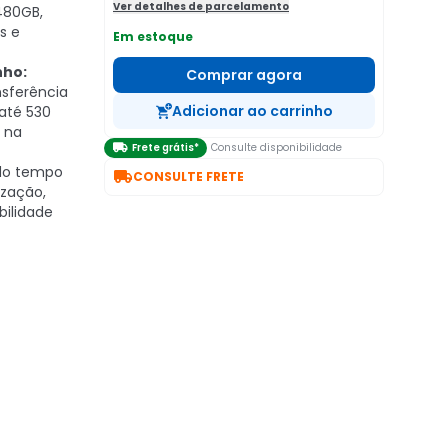
Ver detalhes de parcelamento
480GB,
s e
Em estoque
nho:
Comprar agora
nsferência
Adicionar ao carrinho
 até 530
s na

Frete grátis*
Consulte disponibilidade
do tempo

CONSULTE FRETE
ização,
ilidade