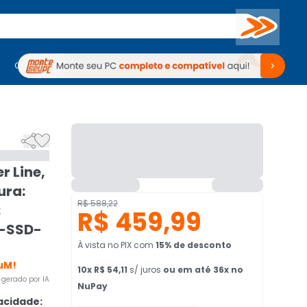
Buscar
PC Gamer
Computadores
Computadores
Periféricos
Periféricos
TV
Venda no KaBuM!
TV
Venda no KaBuM!


r Line,
ura:
R$ 588,22
:
R$ 459,99
M-SSD-
À vista no PIX
com
15
% de desconto
uM!
10
x
R$ 54,11
s/ juros
ou em até 36x no
gerado por IA
NuPay
cidade: