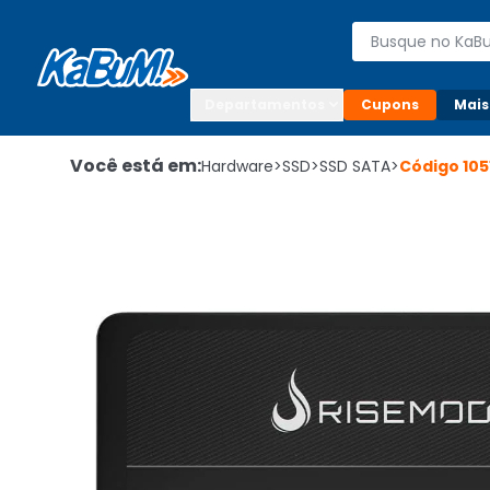
Enviar para:

Buscar produto
Digite o CEP

Departamentos
Cupons
Mais
Você está em:
Hardware
>
SSD
>
SSD SATA
>
Código
105