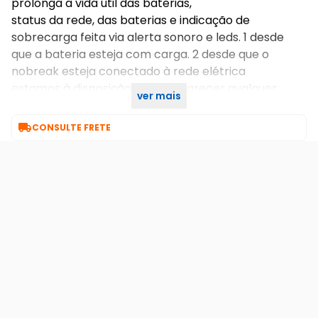
prolonga a vida útil das baterias,
status da rede, das baterias e indicação de
sobrecarga feita via alerta sonoro e leds. 1 desde
que a bateria esteja com carga. 2 desde que o
nobreak esteja conectado à rede elétrica
estamos à disposição para esclarecer qualquer
ver mais
dúvida. atenciosamente, equipe negociun!

CONSULTE FRETE