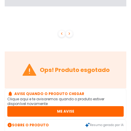



Ops! Produto esgotado

AVISE QUANDO O PRODUTO CHEGAR
Clique aqui e te avisaremos quando o produto estiver
disponível novamente
ME AVISE

SOBRE O PRODUTO
Resumo gerado por IA