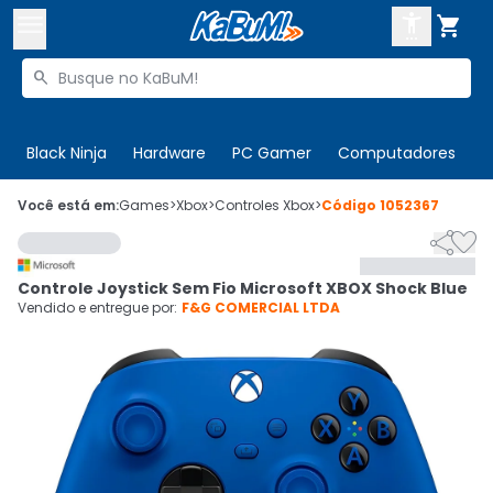



Buscar produtos


Enviar para:
Digite o CEP
Black Ninja
Hardware
PC Gamer
Computadores
P

Olá. Acesse sua conta
Você está em:
Games
>
Xbox
>
Controles Xbox
>
Código
1052367


ENTRE

Departamentos
Controle Joystick Sem Fio Microsoft XBOX Shock Blue
CADASTRE-SE
Cupons

Vendido e entregue por:
F&G COMERCIAL LTDA
Mais Vendidos

Ativar tradutor em libras
